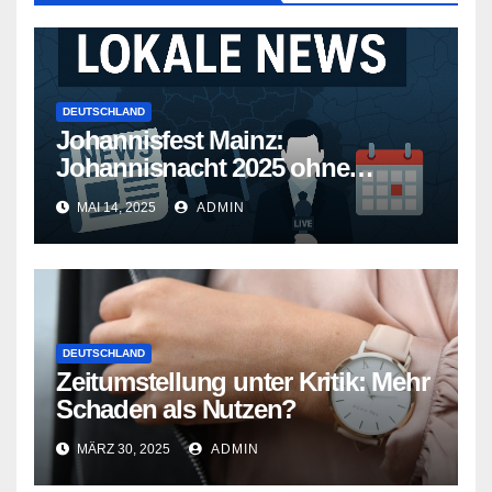
DEUTSCHLAND
Johannisfest Mainz:
Johannisnacht 2025 ohne
Feuerwerk
MAI 14, 2025
ADMIN
DEUTSCHLAND
Zeitumstellung unter Kritik: Mehr
Schaden als Nutzen?
MÄRZ 30, 2025
ADMIN