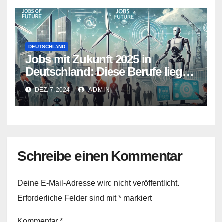
DEUTSCHLAND
Jobs mit Zukunft 2025 in
Deutschland: Diese Berufe liegen
im Trend
DEZ. 7, 2024
ADMIN
Schreibe einen Kommentar
Deine E-Mail-Adresse wird nicht veröffentlicht.
Erforderliche Felder sind mit
*
markiert
Kommentar
*