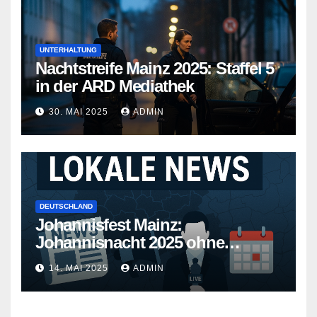
UNTERHALTUNG
Nachtstreife Mainz 2025: Staffel 5
in der ARD Mediathek
30. MAI 2025
ADMIN
DEUTSCHLAND
Johannisfest Mainz:
Johannisnacht 2025 ohne
Feuerwerk
14. MAI 2025
ADMIN