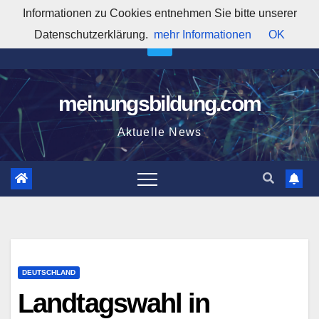
Zum
Informationen zu Cookies entnehmen Sie bitte unserer
1:40:12 AM
Inhalt
Datenschutzerklärung.
mehr Informationen
OK
springen
meinungsbildung.com
Aktuelle News
DEUTSCHLAND
Landtagswahl in