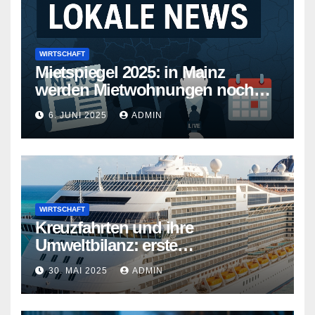
WIRTSCHAFT
Mietspiegel 2025: in Mainz
werden Mietwohnungen noch
teurer
6. JUNI 2025
ADMIN
WIRTSCHAFT
Kreuzfahrten und ihre
Umweltbilanz: erste
Kreuzfahrtschiffe gehen neue
30. MAI 2025
ADMIN
Wege