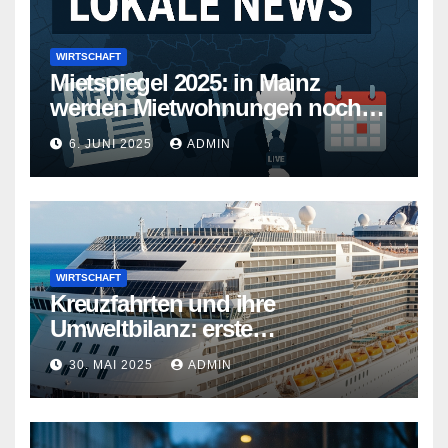
WIRTSCHAFT
Mietspiegel 2025: in Mainz
werden Mietwohnungen noch
teurer
6. JUNI 2025
ADMIN
WIRTSCHAFT
Kreuzfahrten und ihre
Umweltbilanz: erste
Kreuzfahrtschiffe gehen neue
30. MAI 2025
ADMIN
Wege