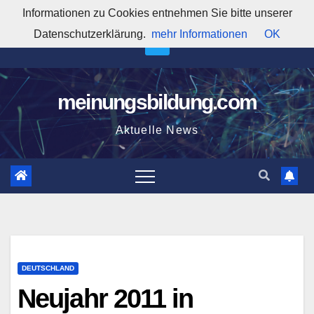
Zum
Informationen zu Cookies entnehmen Sie bitte unserer
9:15:24 AM
Inhalt
Datenschutzerklärung.
mehr Informationen
OK
springen
meinungsbildung.com
Aktuelle News
DEUTSCHLAND
Neujahr 2011 in