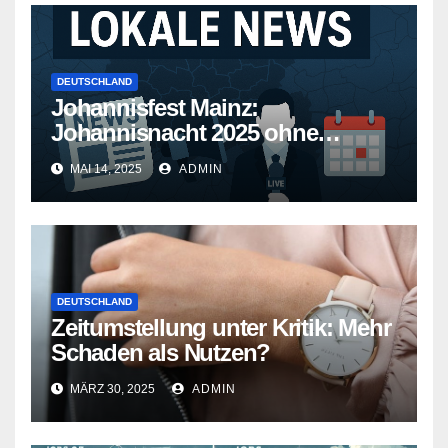
DEUTSCHLAND
Johannisfest Mainz:
Johannisnacht 2025 ohne
Feuerwerk
MAI 14, 2025
ADMIN
DEUTSCHLAND
Zeitumstellung unter Kritik: Mehr
Schaden als Nutzen?
MÄRZ 30, 2025
ADMIN