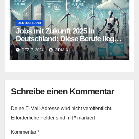
DEUTSCHLAND
Jobs mit Zukunft 2025 in
Deutschland: Diese Berufe liegen
im Trend
DEZ. 7, 2024
ADMIN
Schreibe einen Kommentar
Deine E-Mail-Adresse wird nicht veröffentlicht.
Erforderliche Felder sind mit
*
markiert
Kommentar
*