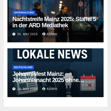
UNTERHALTUNG
Nachtstreife Mainz 2025: Staffel 5
in der ARD Mediathek
30. MAI 2025
ADMIN
DEUTSCHLAND
Johannisfest Mainz:
Johannisnacht 2025 ohne
Feuerwerk
14. MAI 2025
ADMIN