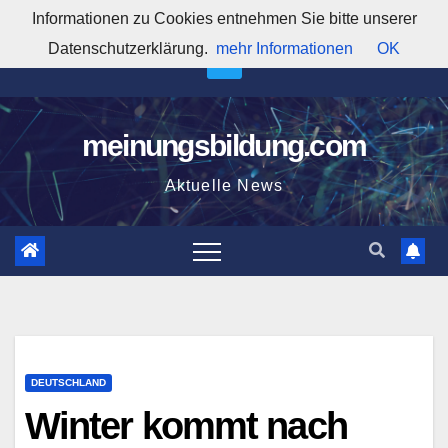
Zum
Informationen zu Cookies entnehmen Sie bitte unserer
9:41:05 PM
Inhalt
Datenschutzerklärung.
mehr Informationen
OK
springen
meinungsbildung.com
Aktuelle News
DEUTSCHLAND
Winter kommt nach