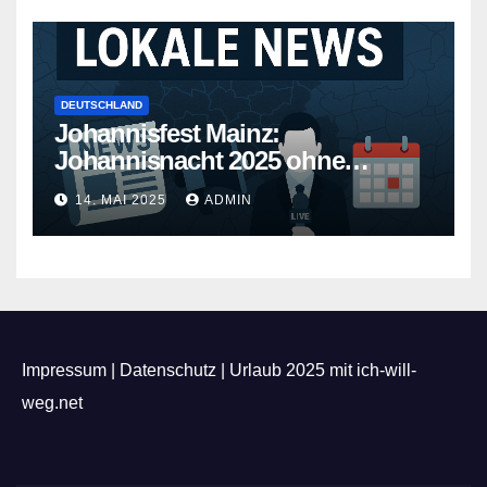
DEUTSCHLAND
Johannisfest Mainz:
Johannisnacht 2025 ohne
Feuerwerk
14. MAI 2025
ADMIN
Impressum
|
Datenschutz
|
Urlaub 2025 mit ich-will-
weg.net