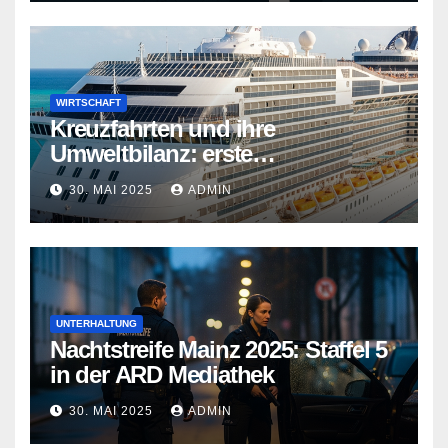
WIRTSCHAFT
Kreuzfahrten und ihre
Umweltbilanz: erste
Kreuzfahrtschiffe gehen neue
30. MAI 2025
ADMIN
Wege
UNTERHALTUNG
Nachtstreife Mainz 2025: Staffel 5
in der ARD Mediathek
30. MAI 2025
ADMIN