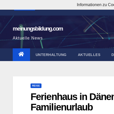
Zum
Informationen zu Co
7:38:50 AM
Inhalt
springen
meinungsbildung.com
Aktuelle News
UNTERHALTUNG
AKTUELLES
REISE
Ferienhaus in Dänem
Familienurlaub