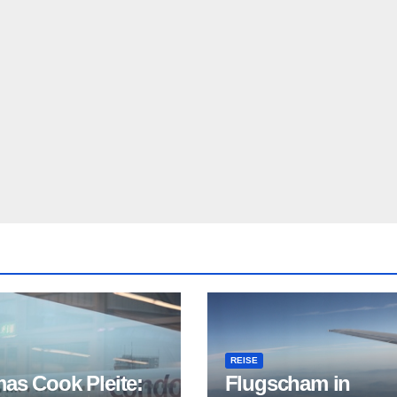
REISE
as Cook Pleite:
Flugscham in