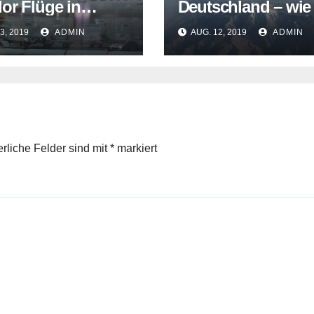
or Flüge in
Deutschland – wie
hr?
muss nachhaltige
3, 2019
ADMIN
AUG. 12, 2019
ADMIN
Reisen gehen?
erliche Felder sind mit
*
markiert