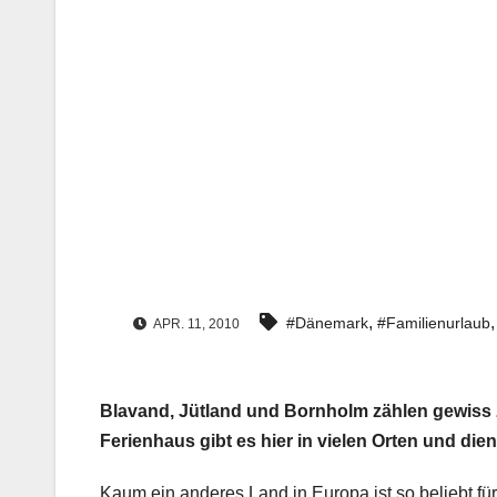
,
#Dänemark
#Familienurlaub
APR. 11, 2010
Blavand, Jütland und Bornholm zählen gewiss 
Ferienhaus gibt es hier in vielen Orten und dien
Kaum ein anderes Land in Europa ist so beliebt f