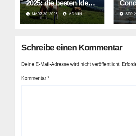
2025: die besten Ideen
Cond
für den Kurztrip
Gefa
MÄRZ 30, 2025
ADMIN
SEP. 2
Schreibe einen Kommentar
Deine E-Mail-Adresse wird nicht veröffentlicht.
Erford
Kommentar
*