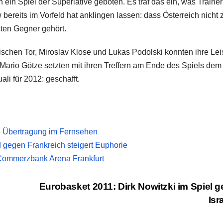
ein Spiel der Superlative geboten. Es traf das ein, was Trainer
bereits im Vorfeld hat anklingen lassen: dass Österreich nicht 
ten Gegner gehört.
rischen Tor, Miroslav Klose und Lukas Podolski konnten ihre Le
d Mario Götze setzten mit ihren Treffern am Ende des Spiels dem
li für 2012: geschafft.
e Übertragung im Fernsehen
gegen Frankreich steigert Euphorie
 Commerzbank Arena Frankfurt
Eurobasket 2011: Dirk Nowitzki im Spiel 
Isr