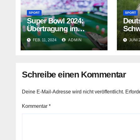
SPORT
SPORT
Super Bowl 2024:
Deut
Übertragung im
Schw
deutschen TV
Prog
FEB. 11, 2024
ADMIN
JUNI 
Schreibe einen Kommentar
Deine E-Mail-Adresse wird nicht veröffentlicht.
Erford
Kommentar
*