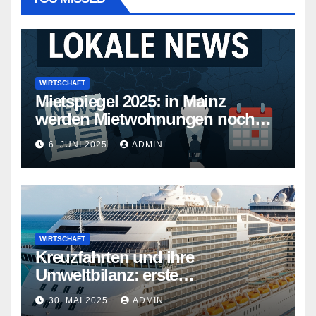
WIRTSCHAFT
Mietspiegel 2025: in Mainz
werden Mietwohnungen noch
teurer
6. JUNI 2025
ADMIN
WIRTSCHAFT
Kreuzfahrten und ihre
Umweltbilanz: erste
Kreuzfahrtschiffe gehen neue
30. MAI 2025
ADMIN
Wege