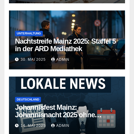
UNTERHALTUNG
Nachtstreife Mainz 2025: Staffel 5
in der ARD Mediathek
30. MAI 2025
ADMIN
DEUTSCHLAND
Johannisfest Mainz:
Johannisnacht 2025 ohne
Feuerwerk
14. MAI 2025
ADMIN