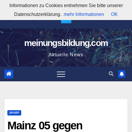
Zum
Informationen zu Cookies entnehmen Sie bitte unserer
10:26:14 PM
Inhalt
Datenschutzerklärung.
mehr Informationen
OK
springen
meinungsbildung.com
Aktuelle News
SPORT
Mainz 05 gegen