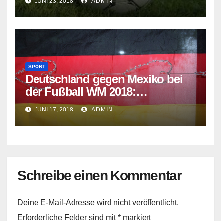
JUNI 23, 2018
ADMIN
SPORT
Deutschland gegen Mexiko bei
der Fußball WM 2018:
Aufstellung, Spielstand & mehr
JUNI 17, 2018
ADMIN
Schreibe einen Kommentar
Deine E-Mail-Adresse wird nicht veröffentlicht.
Erforderliche Felder sind mit
*
markiert