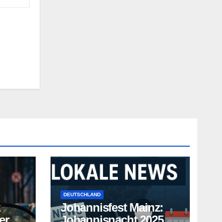
DEUTSCHLAND
z
Johannisfest Mainz:
er
Johannisnacht 2025