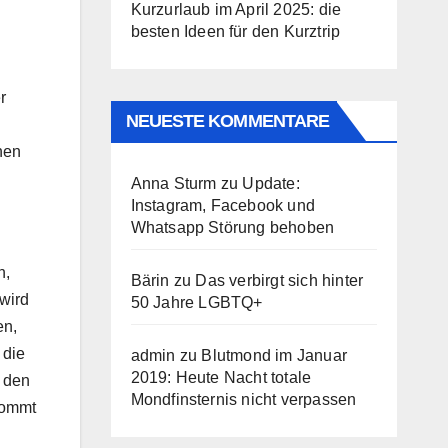
Kurzurlaub im April 2025: die
besten Ideen für den Kurztrip
r
NEUESTE KOMMENTARE
hen
Anna Sturm
zu
Update:
Instagram, Facebook und
Whatsapp Störung behoben
n,
Bärin
zu
Das verbirgt sich hinter
 wird
50 Jahre LGBTQ+
en,
 die
admin
zu
Blutmond im Januar
2019: Heute Nacht totale
, den
Mondfinsternis nicht verpassen
kommt