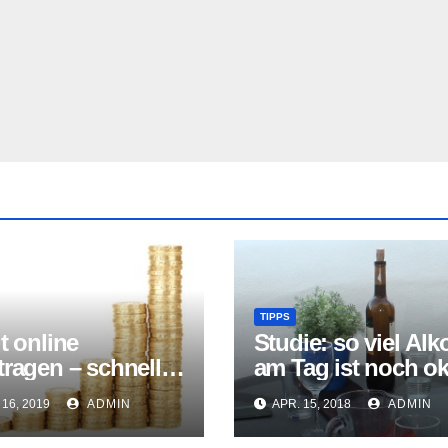
TIPPS
t online
Studie: so viel Alk
ragen – schnell
am Tag ist noch o
eld kommen?
16, 2019
ADMIN
APR. 15, 2018
ADMIN