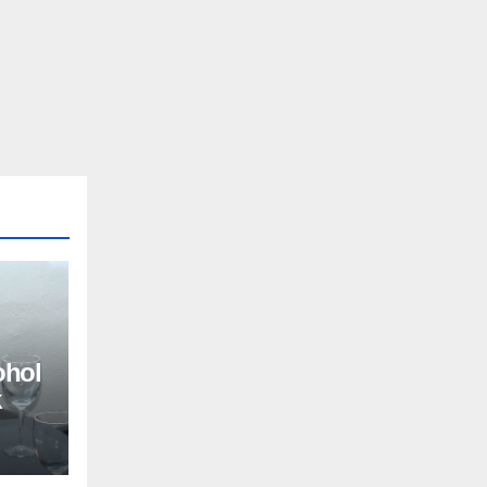
ohol
k