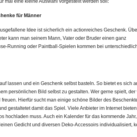
 mal eine kleine Auswahl vorgestellt werden soll:
chenke für Männer
usgefallene Idee ist sicherlich ein actionreiches Geschenk. Übe
eter kann man seinem Mann, Vater oder Bruder einen ganz
use-Running oder Paintball-Spielen kommen bei unterschiedlic
Lauf lassen und ein Geschenk selbst basteln. So bietet es sich a
em persönlichen Bild selbst zu gestalten. Wer gerne spielt, der
l freuen. Hierfür sucht man einige schöne Bilder des Beschenkt
d gestaltetet damit das Spiel. Viele Anbieter im Internet bieten
otos hochladen muss. Auch ein Kalender für das kommende Jahr
einen Gedicht und diversen Deko-Accessoirs individualisiert, 