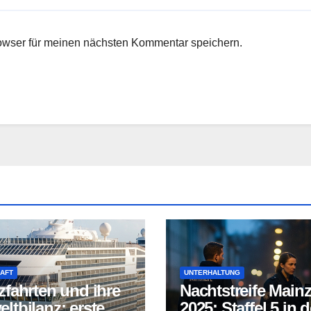
owser für meinen nächsten Kommentar speichern.
AFT
UNTERHALTUNG
zfahrten und ihre
Nachtstreife Main
ltbilanz: erste
2025: Staffel 5 in d