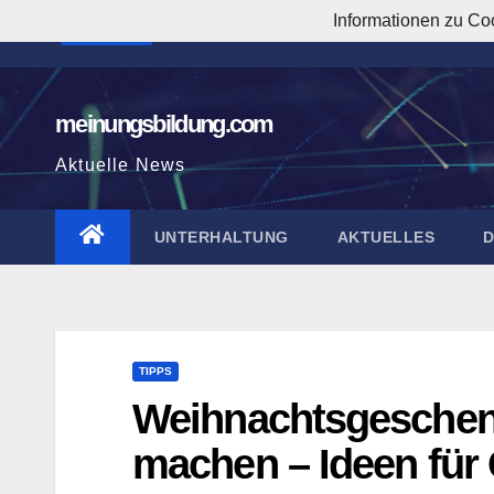
Zum
Informationen zu Co
2:07:57 PM
Inhalt
springen
meinungsbildung.com
Aktuelle News
UNTERHALTUNG
AKTUELLES
TIPPS
Weihnachtsgeschenk
machen – Ideen für