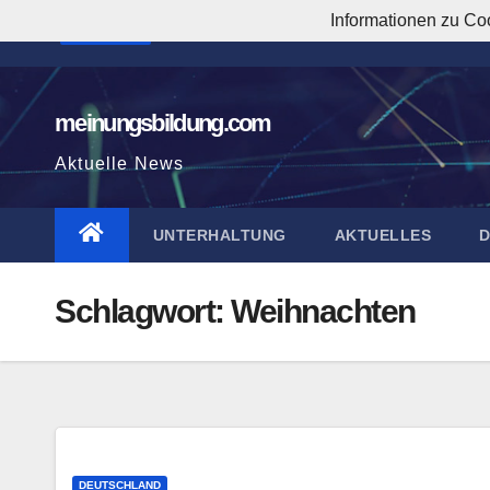
Zum
Informationen zu Co
3:10:39 AM
Inhalt
springen
meinungsbildung.com
Aktuelle News
UNTERHALTUNG
AKTUELLES
Schlagwort:
Weihnachten
DEUTSCHLAND