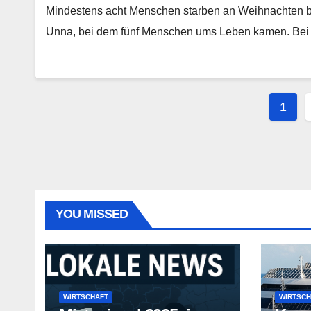
Mindestens acht Menschen starben an Weihnachten 
Unna, bei dem fünf Menschen ums Leben kamen. Bei
Seit
1
der
Beit
YOU MISSED
WIRTSCHAFT
WIRTSCH