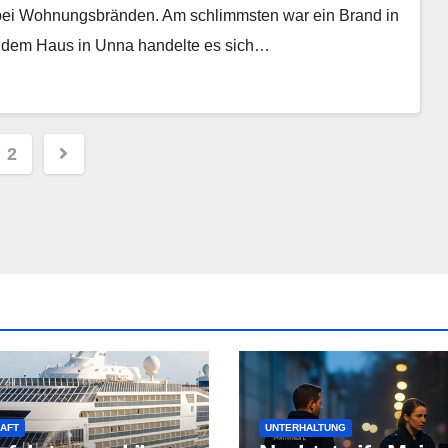
bei Wohnungsbränden. Am schlimmsten war ein Brand in
 dem Haus in Unna handelte es sich…
ennummerierung
2
räge
AFT
UNTERHALTUNG