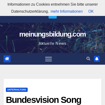
Zum
Informationen zu Cookies entnehmen Sie bitte unserer
12:29:03 PM
Inhalt
Datenschutzerklärung.
mehr Informationen
OK
springen
meinungsbildung.com
Aktuelle News
UNTERHALTUNG
Bundesvision Song