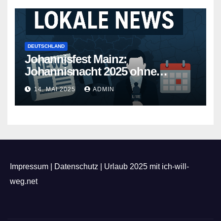
DEUTSCHLAND
Johannisfest Mainz:
Johannisnacht 2025 ohne
Feuerwerk
14. MAI 2025
ADMIN
Impressum
|
Datenschutz
|
Urlaub 2025 mit ich-will-
weg.net