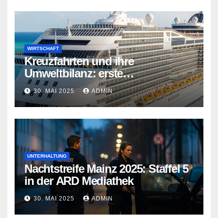
WIRTSCHAFT
Kreuzfahrten und ihre
Umweltbilanz: erste
Kreuzfahrtschiffe gehen neue
30. MAI 2025
ADMIN
Wege
UNTERHALTUNG
Nachtstreife Mainz 2025: Staffel 5
in der ARD Mediathek
30. MAI 2025
ADMIN