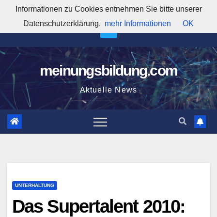
Zum
Informationen zu Cookies entnehmen Sie bitte unserer
7:30:04 PM
Inhalt
Datenschutzerklärung.
mehr Informationen
OK
springen
meinungsbildung.com
Aktuelle News
UNTERHALTUNG
Das Supertalent 2010: