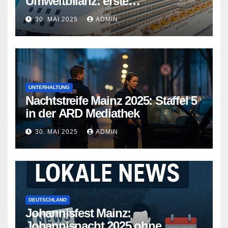
Umweltbilanz: erste
Kreuzfahrtschiffe gehen neue
30. MAI 2025
ADMIN
Wege
UNTERHALTUNG
Nachtstreife Mainz 2025: Staffel 5
in der ARD Mediathek
30. MAI 2025
ADMIN
DEUTSCHLAND
Johannisfest Mainz:
Johannisnacht 2025 ohne