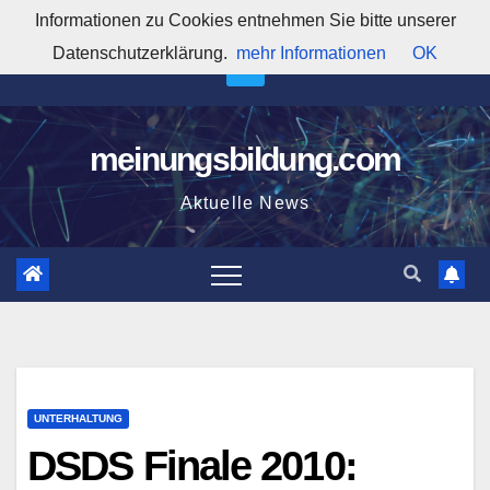
Zum
Informationen zu Cookies entnehmen Sie bitte unserer
2:52:44 PM
Inhalt
Datenschutzerklärung.
mehr Informationen
OK
springen
meinungsbildung.com
Aktuelle News
UNTERHALTUNG
DSDS Finale 2010: