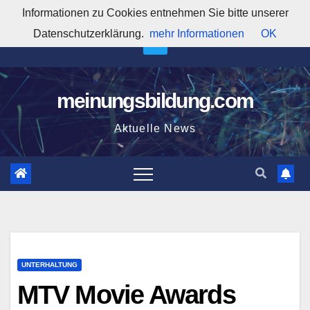
Zum
Informationen zu Cookies entnehmen Sie bitte unserer
5:08:40 AM
Inhalt
Datenschutzerklärung.
mehr Informationen
OK
springen
meinungsbildung.com
Aktuelle News
UNTERHALTUNG
MTV Movie Awards