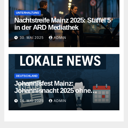
UNTERHALTUNG
Nachtstreife Mainz 2025: Staffel 5
in der ARD Mediathek
30. MAI 2025
ADMIN
DEUTSCHLAND
Johannisfest Mainz:
Johannisnacht 2025 ohne
Feuerwerk
14. MAI 2025
ADMIN