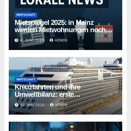
WIRTSCHAFT
Mietspiegel 2025: in Mainz
werden Mietwohnungen noch
teurer
6. JUNI 2025
ADMIN
WIRTSCHAFT
Kreuzfahrten und ihre
Umweltbilanz: erste
Kreuzfahrtschiffe gehen neue
30. MAI 2025
ADMIN
Wege