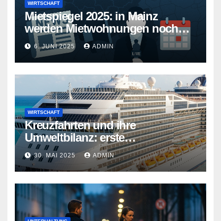
WIRTSCHAFT
Mietspiegel 2025: in Mainz
werden Mietwohnungen noch
teurer
6. JUNI 2025
ADMIN
WIRTSCHAFT
Kreuzfahrten und ihre
Umweltbilanz: erste
Kreuzfahrtschiffe gehen neue
30. MAI 2025
ADMIN
Wege