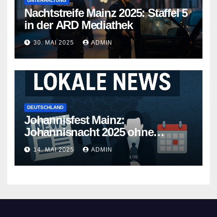
UNTERHALTUNG
Nachtstreife Mainz 2025: Staffel 5
in der ARD Mediathek
30. MAI 2025
ADMIN
DEUTSCHLAND
Johannisfest Mainz:
Johannisnacht 2025 ohne
Feuerwerk
14. MAI 2025
ADMIN