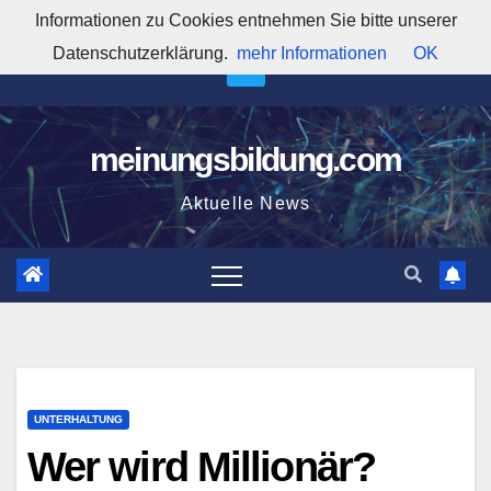
Zum
Informationen zu Cookies entnehmen Sie bitte unserer
11:35:30 PM
Inhalt
Datenschutzerklärung.
mehr Informationen
OK
springen
meinungsbildung.com
Aktuelle News
UNTERHALTUNG
Wer wird Millionär?