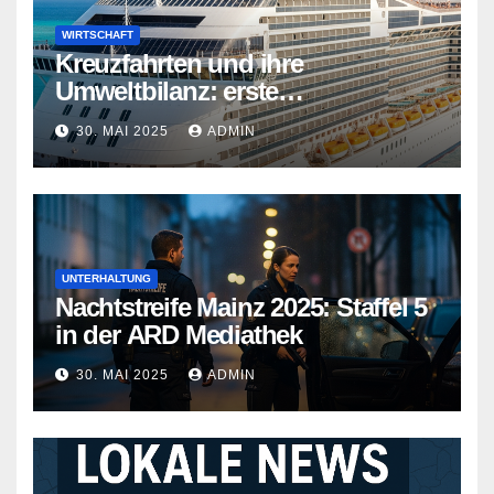
WIRTSCHAFT
Kreuzfahrten und ihre
Umweltbilanz: erste
Kreuzfahrtschiffe gehen neue
30. MAI 2025
ADMIN
Wege
UNTERHALTUNG
Nachtstreife Mainz 2025: Staffel 5
in der ARD Mediathek
30. MAI 2025
ADMIN