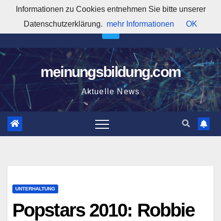
Zum
Informationen zu Cookies entnehmen Sie bitte unserer
7:19:52 PM
Inhalt
Datenschutzerklärung.
mehr Informationen
OK
springen
meinungsbildung.com
Aktuelle News
UNTERHALTUNG
Popstars 2010: Robbie