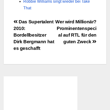
Robbie Williams singt wieder bei Take
That
Beitragsnavigation
Das Supertalent
Wer wird Millionär?
2010:
Prominentenspeci
Bordellbesitzer
al auf RTL für den
Dirk Bergmann hat
guten Zweck
es geschafft