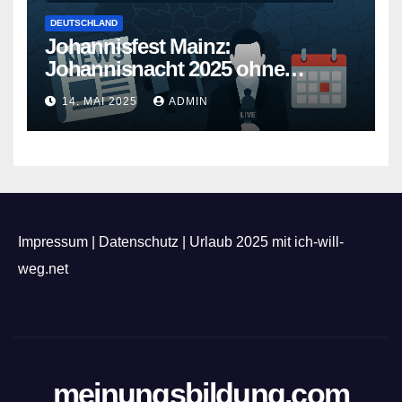
DEUTSCHLAND
Johannisfest Mainz:
Johannisnacht 2025 ohne
Feuerwerk
14. MAI 2025
ADMIN
Impressum
|
Datenschutz
|
Urlaub 2025 mit ich-will-
weg.net
meinungsbildung.com