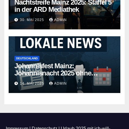
Nachtstreife Mainz 2025: Staffel 5
in der ARD Mediathek
30. MAI 2025
ADMIN
DEUTSCHLAND
Johannisfest Mainz:
Johannisnacht 2025 ohne
Feuerwerk
14. MAI 2025
ADMIN
Impressum
|
Datenschutz
|
Urlaub 2025 mit ich-will-