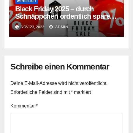
WIRTSCHAFT
Black Friday 2025 – durch
Schnäppchen ordentlich sparen
oder nur gutes Marketing?
NOV. 23, 2023
ADMIN
Schreibe einen Kommentar
Deine E-Mail-Adresse wird nicht veröffentlicht.
Erforderliche Felder sind mit
*
markiert
Kommentar
*