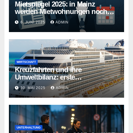
Mietspiegel 2025: in Mainz
werden Mietwohnungen noch
teurer
6. JUNI 2025
ADMIN
WIRTSCHAFT
Kreuzfahrten und ihre
Umweltbilanz: erste
Kreuzfahrtschiffe gehen neue
30. MAI 2025
ADMIN
Wege
UNTERHALTUNG