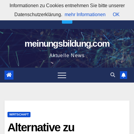
Zum
Informationen zu Cookies entnehmen Sie bitte unserer
9:18:47 AM
Inhalt
Datenschutzerklärung.
mehr Informationen
OK
springen
meinungsbildung.com
Aktuelle News
WIRTSCHAFT
Alternative zu