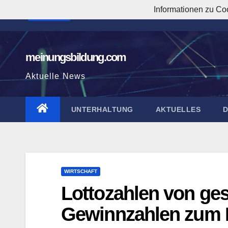
Zum
Informationen zu Co
4:02:30 AM
Inhalt
springen
meinungsbildung.com
Aktuelle News
UNTERHALTUNG
AKTUELLES
WIRTSCHAFT
Lottozahlen von ges
Gewinnzahlen zum M