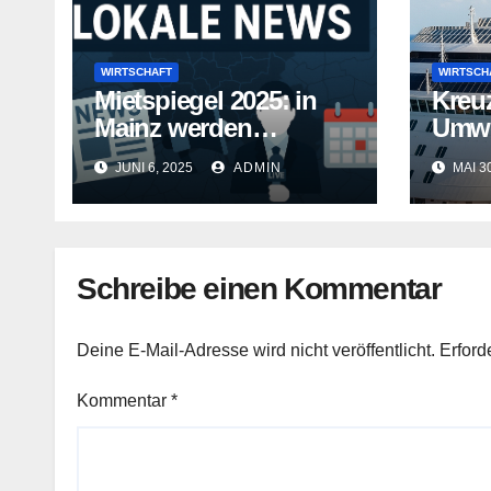
WIRTSCHAFT
WIRTSCH
Mietspiegel 2025: in
Kreuz
Mainz werden
Umwel
Mietwohnungen noch
Kreuz
JUNI 6, 2025
ADMIN
MAI 3
teurer
gehe
Schreibe einen Kommentar
Deine E-Mail-Adresse wird nicht veröffentlicht.
Erford
Kommentar
*