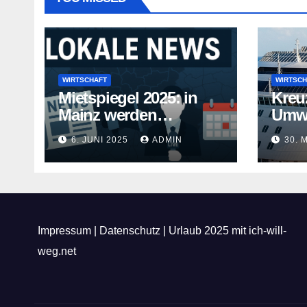
WIRTSCHAFT
WIRTSCH
Mietspiegel 2025: in
Kreu
Mainz werden
Umwe
Mietwohnungen noch
Kreuz
6. JUNI 2025
ADMIN
30. 
teurer
gehe
Impressum
|
Datenschutz
|
Urlaub 2025 mit ich-will-
weg.net