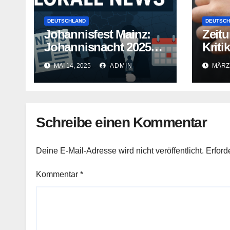
DEUTSCHLAND
DEUTSCH
Johannisfest Mainz:
Zeitu
Johannisnacht 2025
Kriti
ohne Feuerwerk
als 
MAI 14, 2025
ADMIN
MÄRZ 
Schreibe einen Kommentar
Deine E-Mail-Adresse wird nicht veröffentlicht.
Erford
Kommentar
*