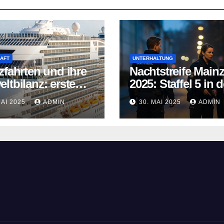
AFT
UNTERHALTUNG
zfahrten und ihre
Nachtstreife Main
ltbilanz: erste
2025: Staffel 5 in d
fahrtschiffe
ARD Mediathek
MAI 2025
ADMIN
30. MAI 2025
ADMIN
n neue Wege