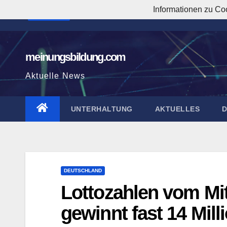
Zum
Informationen zu Co
5:12:07 AM
Inhalt
springen
meinungsbildung.com
Aktuelle News
UNTERHALTUNG
AKTUELLES
DEUTSCHLAND
Lottozahlen vom Mit
gewinnt fast 14 Mill