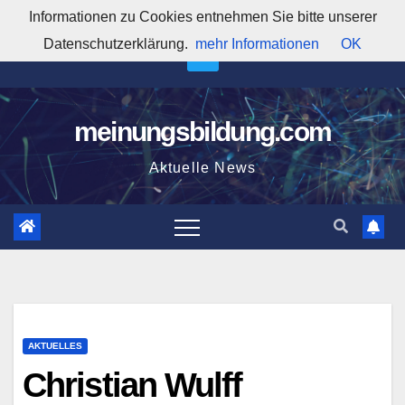
Zum
Informationen zu Cookies entnehmen Sie bitte unserer
12:38:11 AM
Inhalt
Datenschutzerklärung.
mehr Informationen
OK
springen
meinungsbildung.com
Aktuelle News
AKTUELLES
Christian Wulff