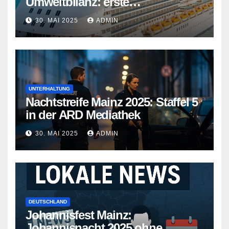
Umweltbilanz: erste
Kreuzfahrtschiffe gehen neue
30. MAI 2025
ADMIN
Wege
UNTERHALTUNG
Nachtstreife Mainz 2025: Staffel 5
in der ARD Mediathek
30. MAI 2025
ADMIN
DEUTSCHLAND
Johannisfest Mainz:
Johannisnacht 2025 ohne