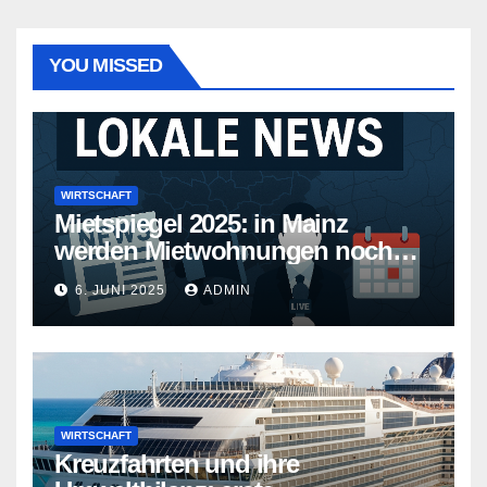
YOU MISSED
WIRTSCHAFT
Mietspiegel 2025: in Mainz
werden Mietwohnungen noch
teurer
6. JUNI 2025
ADMIN
WIRTSCHAFT
Kreuzfahrten und ihre