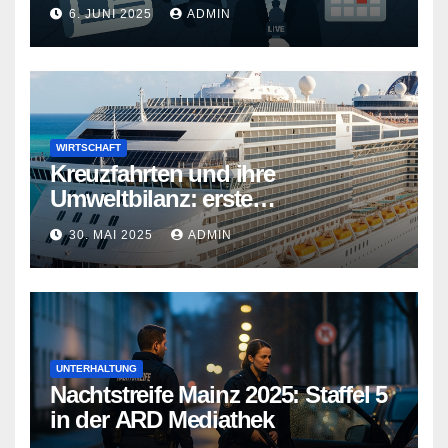
teurer
6. JUNI 2025
ADMIN
WIRTSCHAFT
Kreuzfahrten und ihre
Umweltbilanz: erste
Kreuzfahrtschiffe gehen neue
30. MAI 2025
ADMIN
Wege
UNTERHALTUNG
Nachtstreife Mainz 2025: Staffel 5
in der ARD Mediathek