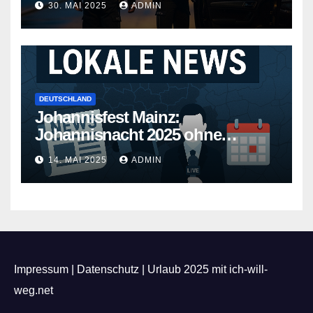
30. MAI 2025
ADMIN
DEUTSCHLAND
Johannisfest Mainz:
Johannisnacht 2025 ohne
Feuerwerk
14. MAI 2025
ADMIN
Impressum
|
Datenschutz
|
Urlaub 2025 mit ich-will-
weg.net