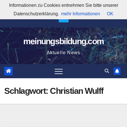
Zum
Informationen zu Cookies entnehmen Sie bitte unserer
8:12:16 AM
Inhalt
Datenschutzerklärung.
mehr Informationen
OK
springen
meinungsbildung.com
Aktuelle News
Schlagwort:
Christian Wulff