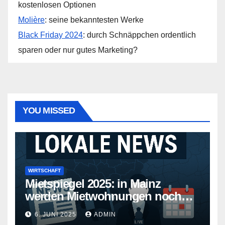
kostenlosen Optionen
Molière
: seine bekanntesten Werke
Black Friday 2024
: durch Schnäppchen ordentlich
sparen oder nur gutes Marketing?
YOU MISSED
WIRTSCHAFT
Mietspiegel 2025: in Mainz
werden Mietwohnungen noch
teurer
6. JUNI 2025
ADMIN