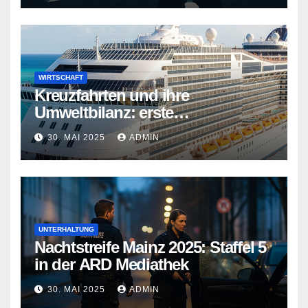
WIRTSCHAFT
Kreuzfahrten und ihre
Umweltbilanz: erste
Kreuzfahrtschiffe gehen neue
30. MAI 2025
ADMIN
Wege
UNTERHALTUNG
Nachtstreife Mainz 2025: Staffel 5
in der ARD Mediathek
30. MAI 2025
ADMIN