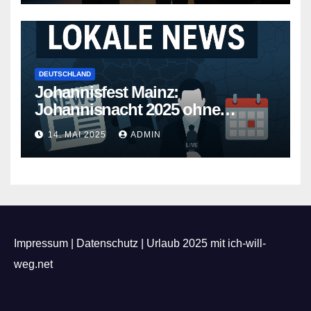
DEUTSCHLAND
Johannisfest Mainz:
Johannisnacht 2025 ohne
Feuerwerk
14. MAI 2025
ADMIN
Impressum
|
Datenschutz
|
Urlaub 2025 mit ich-will-
weg.net