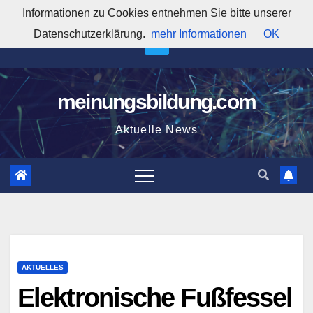
Zum
Informationen zu Cookies entnehmen Sie bitte unserer
6:52:09 AM
Inhalt
Datenschutzerklärung.
mehr Informationen
OK
springen
meinungsbildung.com
Aktuelle News
AKTUELLES
Elektronische Fußfessel