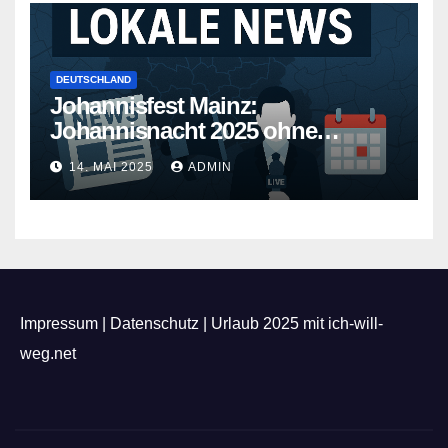
DEUTSCHLAND
Johannisfest Mainz:
Johannisnacht 2025 ohne
Feuerwerk
14. MAI 2025
ADMIN
Impressum
|
Datenschutz
|
Urlaub 2025 mit ich-will-
weg.net