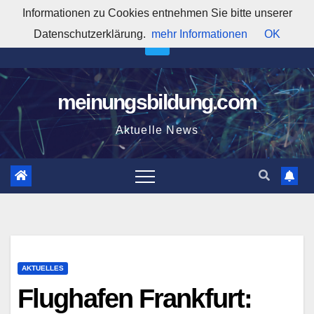
Zum
Informationen zu Cookies entnehmen Sie bitte unserer
3:41:02 AM
Inhalt
Datenschutzerklärung.
mehr Informationen
OK
springen
meinungsbildung.com
Aktuelle News
AKTUELLES
Flughafen Frankfurt: