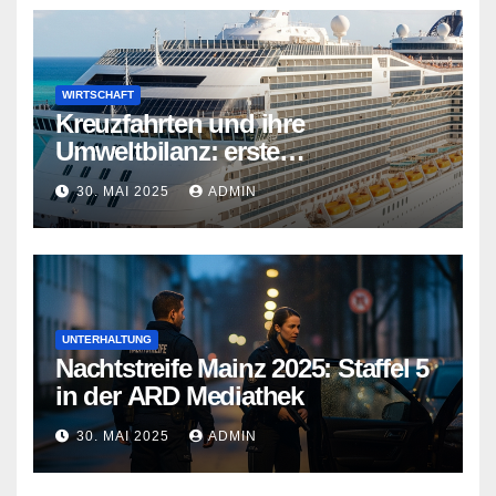
WIRTSCHAFT
Kreuzfahrten und ihre
Umweltbilanz: erste
Kreuzfahrtschiffe gehen neue
30. MAI 2025
ADMIN
Wege
UNTERHALTUNG
Nachtstreife Mainz 2025: Staffel 5
in der ARD Mediathek
30. MAI 2025
ADMIN