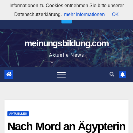
Zum
Informationen zu Cookies entnehmen Sie bitte unserer
3:49:34 PM
Inhalt
Datenschutzerklärung.
mehr Informationen
OK
springen
meinungsbildung.com
Aktuelle News
AKTUELLES
Nach Mord an Ägypterin