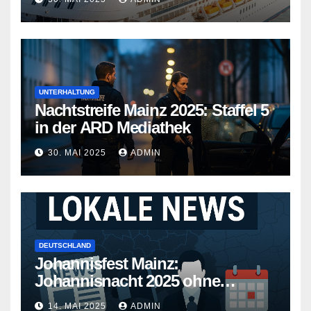
Wege
UNTERHALTUNG
Nachtstreife Mainz 2025: Staffel 5
in der ARD Mediathek
30. MAI 2025
ADMIN
DEUTSCHLAND
Johannisfest Mainz:
Johannisnacht 2025 ohne
Feuerwerk
14. MAI 2025
ADMIN