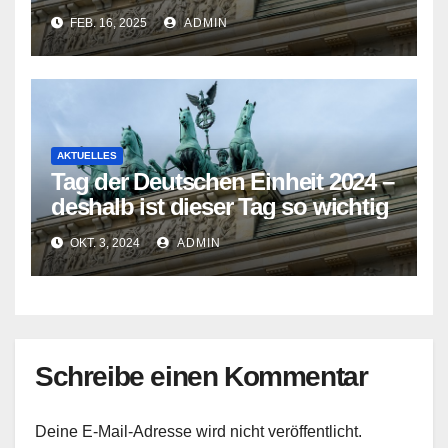
2025 eingeläutet
FEB. 16, 2025
ADMIN
AKTUELLES
Tag der Deutschen Einheit 2024 –
deshalb ist dieser Tag so wichtig
OKT. 3, 2024
ADMIN
Schreibe einen Kommentar
Deine E-Mail-Adresse wird nicht veröffentlicht.