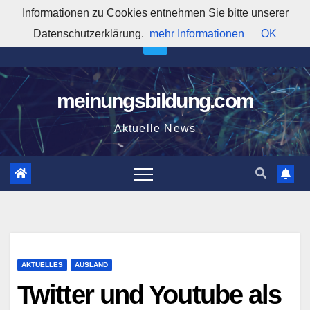
Zum
Informationen zu Cookies entnehmen Sie bitte unserer
6:44:01 PM
Inhalt
Datenschutzerklärung.
mehr Informationen
OK
springen
meinungsbildung.com
Aktuelle News
AKTUELLES
AUSLAND
Twitter und Youtube als