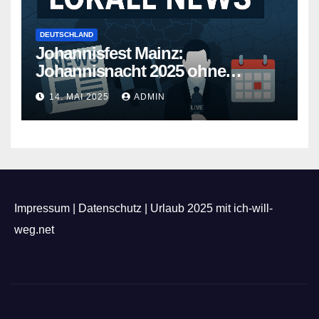
DEUTSCHLAND
Johannisfest Mainz:
Johannisnacht 2025 ohne
Feuerwerk
14. MAI 2025
ADMIN
Impressum
|
Datenschutz
|
Urlaub 2025 mit ich-will-
weg.net