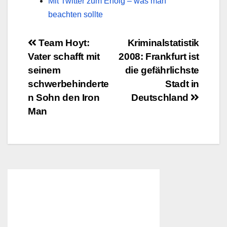
Mit Twitter zum Erfolg – was man
beachten sollte
Beitragsnavigation
Team Hoyt:
Kriminalstatistik
Vater schafft mit
2008: Frankfurt ist
seinem
die gefährlichste
schwerbehinderte
Stadt in
n Sohn den Iron
Deutschland
Man