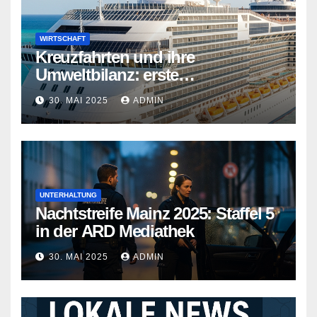
WIRTSCHAFT
Kreuzfahrten und ihre
Umweltbilanz: erste
Kreuzfahrtschiffe gehen neue
30. MAI 2025
ADMIN
Wege
UNTERHALTUNG
Nachtstreife Mainz 2025: Staffel 5
in der ARD Mediathek
30. MAI 2025
ADMIN