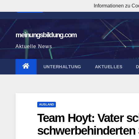
Zum
Informationen zu Co
3:03:55 PM
Inhalt
springen
meinungsbildung.com
Aktuelle News
UNTERHALTUNG
AKTUELLES
AUSLAND
Team Hoyt: Vater sc
schwerbehinderten 