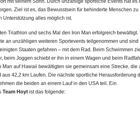
rt mit seinem Sohn. Durch unzählige sportliche Events hat es 
orgen. Ziel ist es, das Bewusstsein für behinderte Menschen zu
 Unterstützung alles möglich ist.
n Triathlon und sechs Mal den Iron Man erfolgreich bewältigt.
te an unzähligen weiteren Sportevents teilgenommen und sind 
einigten Staaten gefahren – mit dem Rad. Beim Schwimmen zi
her, beim Joggen schiebt er ihn in einem Wagen und beim Radfa
ron Man auf Hawaii bewältigten sie gemeinsam eine Strecke, die
aus 42,2 km Laufen. Die nächste sportliche Herausforderung 
nehmen die beiden an einem Lauf in den USA teil. Ein
es
Team Hoyt
ist das folgende: