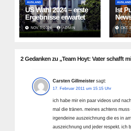
AUSLAND
AUSLAND
US Wahl 2024 – erste
Ist P
Ergebnisse erwartet
News
Kanal
NOV. 5, 2024
ADMIN
OKT. 
2 Gedanken zu „Team Hoyt: Vater schafft m
Carsten Gillmeister
sagt:
17. Februar 2011 um 15:15 Uhr
ich habe mir ein paar videos und na
mal die tränen. meines achtens muss
irgendeine auszeichnung die es in amer
auszeichnung und jeder respekt. ich b