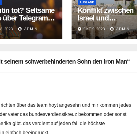
AUSLAND
utin tot? Seltsame
Konflikt zwischen
 über Telegram-
Israel und
 verbreitet
Palästinensern err
28, 2023
ADMIN
OKT. 9, 2023
ADMIN
traurigen Höhepun
it seinem schwerbehinderten Sohn den Iron Man“
chrichten über das team hoyt angesehn und mir kommen jedes
 der vater das bundesverdienstkreuz bekommen oder sonst
ika gibt. das verdient auf jeden fall die höchste
in einfach beeindruckt.