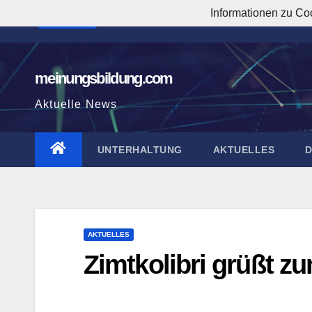
Zum
Informationen zu Co
1:59:17 AM
Inhalt
springen
meinungsbildung.com
Aktuelle News
UNTERHALTUNG
AKTUELLES
AKTUELLES
Zimtkolibri grüßt z