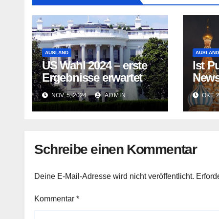
AUSLAND
AUSLAND
US Wahl 2024 – erste
Ist P
Ergebnisse erwartet
News
Kanal
NOV. 5, 2024
ADMIN
OKT. 
Schreibe einen Kommentar
Deine E-Mail-Adresse wird nicht veröffentlicht.
Erford
Kommentar
*