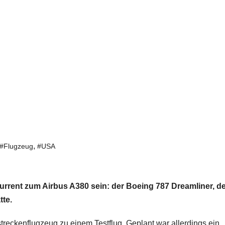
,
#Flugzeug
#USA
urrent zum Airbus A380 sein: der Boeing 787 Dreamliner, d
tte.
reckenflugzeug zu einem Testflug. Geplant war allerdings ein