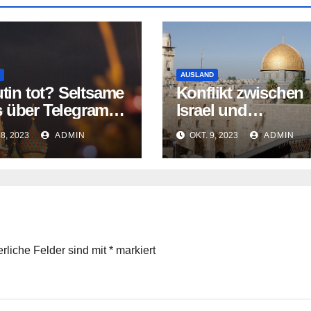
AUSLAND
utin tot? Seltsame
Konflikt zwischen
 über Telegram-
Israel und
 verbreitet
Palästinensern err
28, 2023
ADMIN
OKT. 9, 2023
ADMIN
traurigen Höhepun
erliche Felder sind mit
*
markiert