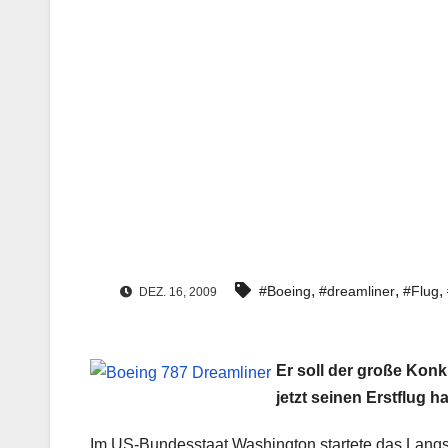
,
,
,
#Boeing
#dreamliner
#Flug
DEZ. 16, 2009
Er soll der große Konk
jetzt seinen Erstflug ha
Im US-Bundesstaat Washington startete das Langst