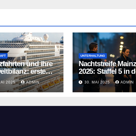
AFT
UNTERHALTUNG
zfahrten und ihre
Nachtstreife Main
ltbilanz: erste
2025: Staffel 5 in d
fahrtschiffe
ARD Mediathek
MAI 2025
ADMIN
30. MAI 2025
ADMIN
n neue Wege