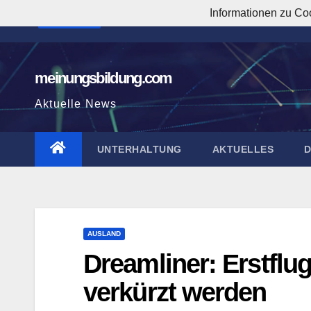
Zum
Informationen zu Co
11:43:38 AM
Inhalt
springen
meinungsbildung.com
Aktuelle News
UNTERHALTUNG
AKTUELLES
AUSLAND
Dreamliner: Erstflu
verkürzt werden