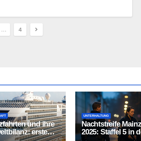
ummerierung
…
4
AFT
UNTERHALTUNG
zfahrten und ihre
Nachtstreife Main
ltbilanz: erste
2025: Staffel 5 in d
fahrtschiffe
ARD Mediathek