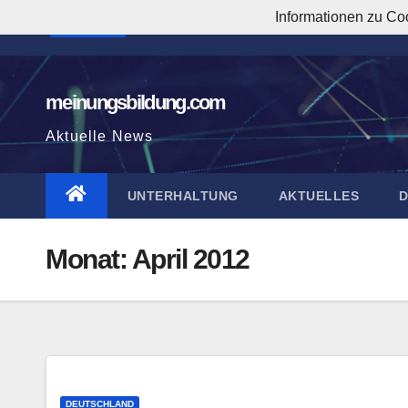
Zum
Informationen zu Co
9:32:16 AM
Inhalt
springen
meinungsbildung.com
Aktuelle News
UNTERHALTUNG
AKTUELLES
Monat:
April 2012
DEUTSCHLAND