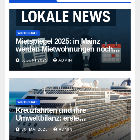
WIRTSCHAFT
Mietspiegel 2025: in Mainz
werden Mietwohnungen noch
teurer
6. JUNI 2025
ADMIN
WIRTSCHAFT
Kreuzfahrten und ihre
Umweltbilanz: erste
Kreuzfahrtschiffe gehen neue
30. MAI 2025
ADMIN
Wege