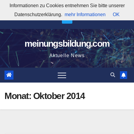
Zum
Informationen zu Cookies entnehmen Sie bitte unserer
3:45:30 AM
Inhalt
Datenschutzerklärung.
mehr Informationen
OK
springen
meinungsbildung.com
Aktuelle News
Monat:
Oktober 2014