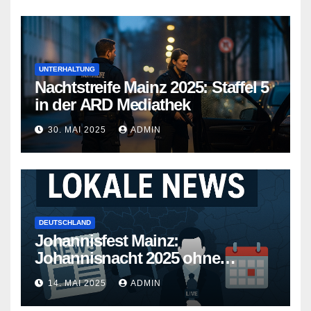
UNTERHALTUNG
Nachtstreife Mainz 2025: Staffel 5
in der ARD Mediathek
30. MAI 2025
ADMIN
DEUTSCHLAND
Johannisfest Mainz:
Johannisnacht 2025 ohne
Feuerwerk
14. MAI 2025
ADMIN