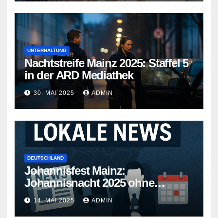
UNTERHALTUNG
Nachtstreife Mainz 2025: Staffel 5
in der ARD Mediathek
30. MAI 2025
ADMIN
DEUTSCHLAND
Johannisfest Mainz:
Johannisnacht 2025 ohne
Feuerwerk
14. MAI 2025
ADMIN