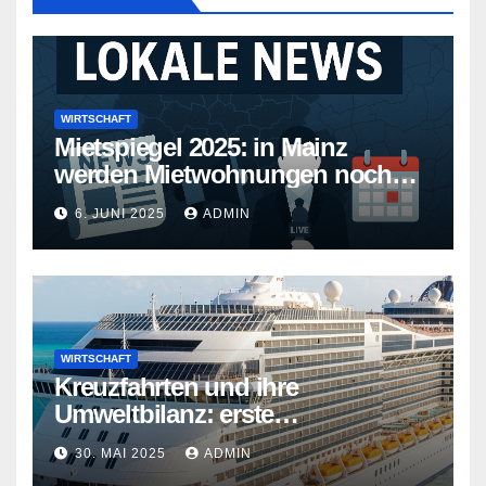
WIRTSCHAFT
Mietspiegel 2025: in Mainz
werden Mietwohnungen noch
teurer
6. JUNI 2025
ADMIN
WIRTSCHAFT
Kreuzfahrten und ihre
Umweltbilanz: erste
Kreuzfahrtschiffe gehen neue
30. MAI 2025
ADMIN
Wege