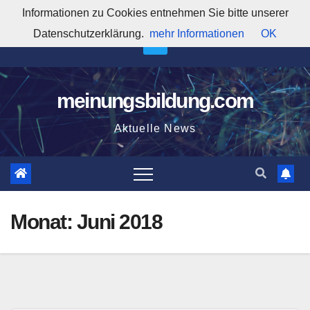
Zum
Informationen zu Cookies entnehmen Sie bitte unserer
10:01:28 AM
Inhalt
Datenschutzerklärung.
mehr Informationen
OK
springen
meinungsbildung.com
Aktuelle News
Monat:
Juni 2018