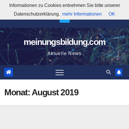
Zum
Informationen zu Cookies entnehmen Sie bitte unserer
5:20:23 PM
Inhalt
Datenschutzerklärung.
mehr Informationen
OK
springen
meinungsbildung.com
Aktuelle News
Monat:
August 2019