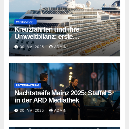
WIRTSCHAFT
Kreuzfahrten und ihre
Umweltbilanz: erste
Kreuzfahrtschiffe gehen neue
30. MAI 2025
ADMIN
Wege
UNTERHALTUNG
Nachtstreife Mainz 2025: Staffel 5
in der ARD Mediathek
30. MAI 2025
ADMIN