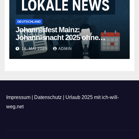
DEUTSCHLAND
Johannisfest Mainz:
Johannisnacht 2025 ohne
Feuerwerk
14. MAI 2025
ADMIN
Impressum
|
Datenschutz
|
Urlaub 2025 mit ich-will-
weg.net