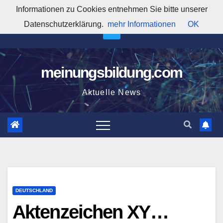
Zum
Informationen zu Cookies entnehmen Sie bitte unserer
1:10:43 AM
Inhalt
Datenschutzerklärung.
mehr Informationen
OK
springen
meinungsbildung.com
Aktuelle News
DEUTSCHLAND
Aktenzeichen XY…