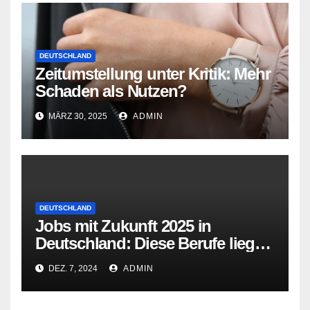
DEUTSCHLAND
Zeitumstellung unter Kritik: Mehr
Schaden als Nutzen?
MÄRZ 30, 2025
ADMIN
DEUTSCHLAND
Jobs mit Zukunft 2025 in
Deutschland: Diese Berufe liegen
im Trend
DEZ. 7, 2024
ADMIN