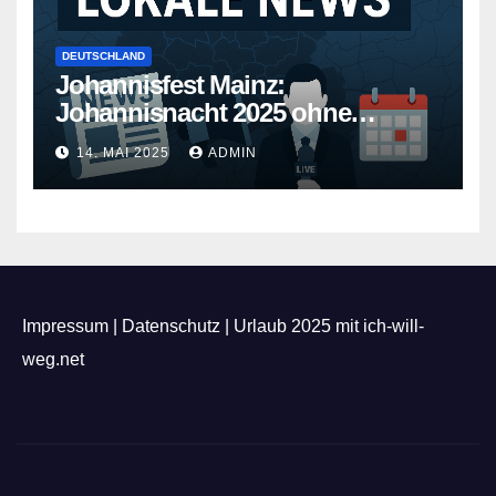
DEUTSCHLAND
Johannisfest Mainz:
Johannisnacht 2025 ohne
Feuerwerk
14. MAI 2025
ADMIN
Impressum
|
Datenschutz
|
Urlaub 2025 mit ich-will-
weg.net