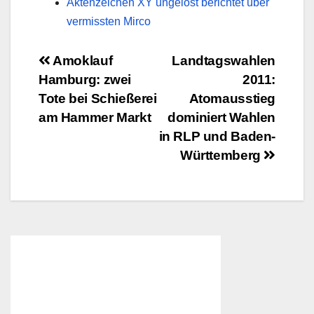
Aktenzeichen XY ungelöst berichtet über
vermissten Mirco
Beitragsnavigation
Amoklauf
Landtagswahlen
Hamburg: zwei
2011:
Tote bei Schießerei
Atomausstieg
am Hammer Markt
dominiert Wahlen
in RLP und Baden-
Württemberg