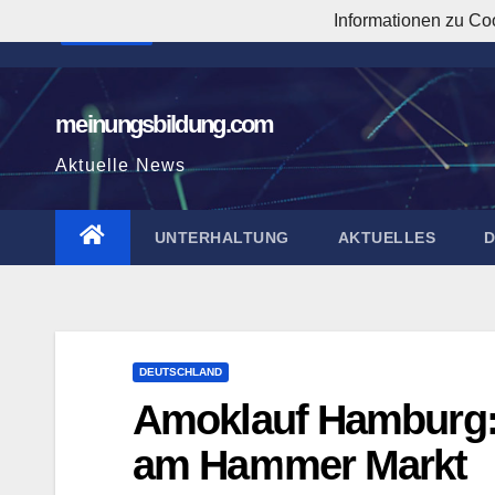
Zum
Informationen zu Co
5:48:54 AM
Inhalt
springen
meinungsbildung.com
Aktuelle News
UNTERHALTUNG
AKTUELLES
DEUTSCHLAND
Amoklauf Hamburg: 
am Hammer Markt