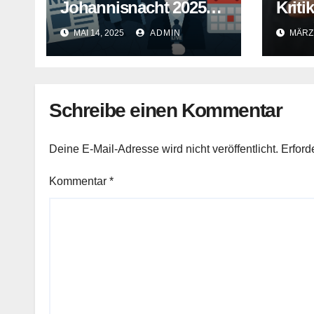
Johannisnacht 2025
Kriti
ohne Feuerwerk
als 
MAI 14, 2025
ADMIN
MÄRZ 
Schreibe einen Kommentar
Deine E-Mail-Adresse wird nicht veröffentlicht.
Erford
Kommentar
*