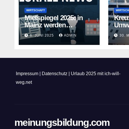
WIRTSCHAFT
WIRTSCH
Mietspiegel 2025: in
Kreu
Mainz werden
Umwe
Mietwohnungen noch
Kreuz
6. JUNI 2025
ADMIN
30. 
teurer
gehe
Impressum
|
Datenschutz
|
Urlaub 2025 mit ich-will-
weg.net
meinungsbildung.com