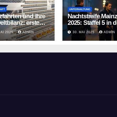
AFT
UNTERHALTUNG
zfahrten und ihre
Nachtstreife Main
ltbilanz: erste
2025: Staffel 5 in d
fahrtschiffe
ARD Mediathek
MAI 2025
ADMIN
30. MAI 2025
ADMIN
n neue Wege