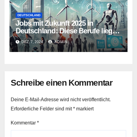
DEUTSCHLAND
Jobs mit Zukunft 2025 in
Deutschland: Diese Berufe liegen
im Trend
DEZ. 7, 2024
ADMIN
Schreibe einen Kommentar
Deine E-Mail-Adresse wird nicht veröffentlicht.
Erforderliche Felder sind mit
*
markiert
Kommentar
*