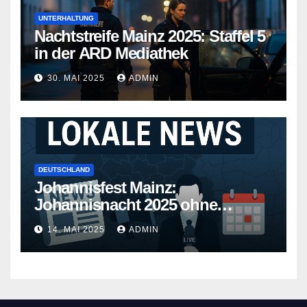
UNTERHALTUNG
Nachtstreife Mainz 2025: Staffel 5
in der ARD Mediathek
30. MAI 2025
ADMIN
DEUTSCHLAND
Johannisfest Mainz:
Johannisnacht 2025 ohne
Feuerwerk
14. MAI 2025
ADMIN