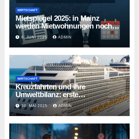
WIRTSCHAFT
Mietspiegel 2025: in Mainz
werden Mietwohnungen noch
teurer
6. JUNI 2025
ADMIN
WIRTSCHAFT
Kreuzfahrten und ihre
Umweltbilanz: erste
Kreuzfahrtschiffe gehen neue
30. MAI 2025
ADMIN
Wege