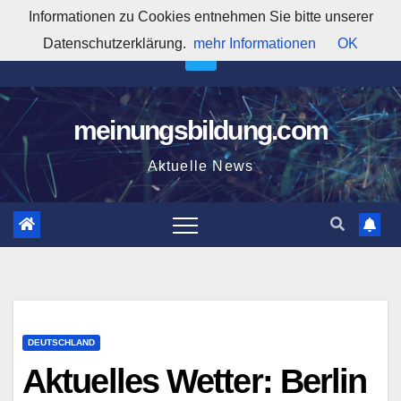
Zum
Informationen zu Cookies entnehmen Sie bitte unserer
12:37:54 PM
Inhalt
Datenschutzerklärung.
mehr Informationen
OK
springen
meinungsbildung.com
Aktuelle News
DEUTSCHLAND
Aktuelles Wetter: Berlin