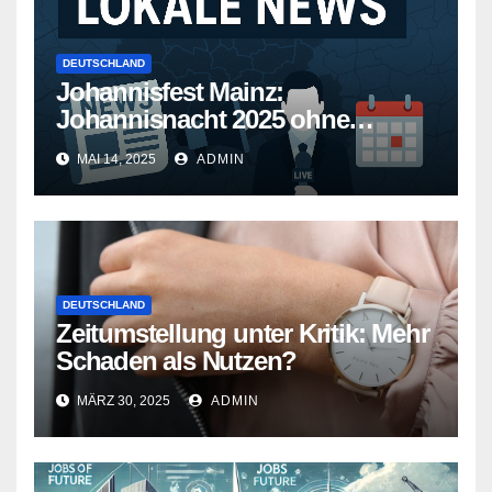
DEUTSCHLAND
Johannisfest Mainz:
Johannisnacht 2025 ohne
Feuerwerk
MAI 14, 2025
ADMIN
DEUTSCHLAND
Zeitumstellung unter Kritik: Mehr
Schaden als Nutzen?
MÄRZ 30, 2025
ADMIN