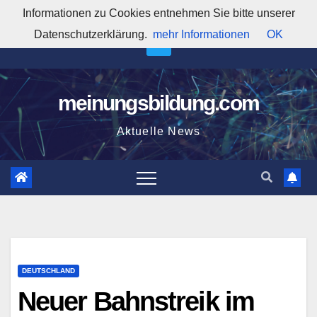
Zum
Informationen zu Cookies entnehmen Sie bitte unserer
3:20:47 AM
Inhalt
Datenschutzerklärung.
mehr Informationen
OK
springen
meinungsbildung.com
Aktuelle News
DEUTSCHLAND
Neuer Bahnstreik im