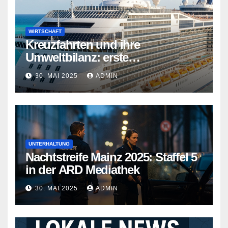
WIRTSCHAFT
Kreuzfahrten und ihre
Umweltbilanz: erste
Kreuzfahrtschiffe gehen neue
30. MAI 2025
ADMIN
Wege
UNTERHALTUNG
Nachtstreife Mainz 2025: Staffel 5
in der ARD Mediathek
30. MAI 2025
ADMIN