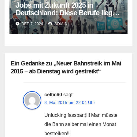
Jobs mit Zukunft 2025 in
Deutschland: Diese Berufe liegen
im Trend
DEZ. 7, 2024
ADMIN
Ein Gedanke zu „Neuer Bahnstreik im Mai
2015 – ab Dienstag wird gestreikt“
celtic60
sagt:
3. Mai 2015 um 22:04 Uhr
Unfucking fassbar;)!!! Man müsste
die Bahn selber mal einen Monat
bestreiken!!!