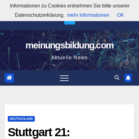
Zum
Informationen zu Cookies entnehmen Sie bitte unserer
11:09:05 PM
Inhalt
Datenschutzerklärung.
mehr Informationen
OK
springen
meinungsbildung.com
Aktuelle News
DEUTSCHLAND
Stuttgart 21: