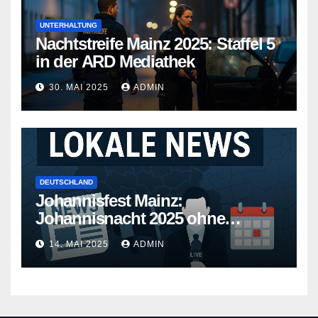
UNTERHALTUNG
Nachtstreife Mainz 2025: Staffel 5
in der ARD Mediathek
30. MAI 2025
ADMIN
DEUTSCHLAND
Johannisfest Mainz:
Johannisnacht 2025 ohne
Feuerwerk
14. MAI 2025
ADMIN