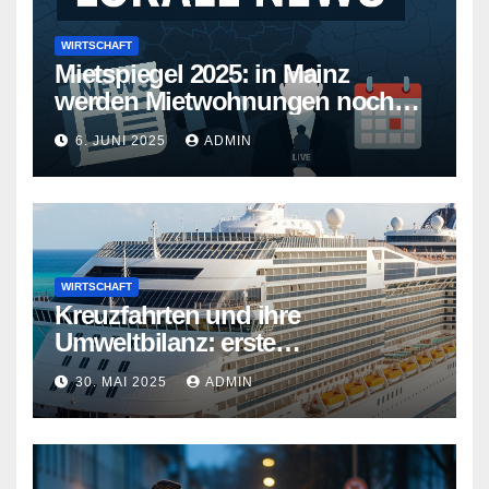
WIRTSCHAFT
Mietspiegel 2025: in Mainz
werden Mietwohnungen noch
teurer
6. JUNI 2025
ADMIN
WIRTSCHAFT
Kreuzfahrten und ihre
Umweltbilanz: erste
Kreuzfahrtschiffe gehen neue
30. MAI 2025
ADMIN
Wege