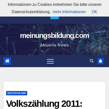
Zum
Informationen zu Cookies entnehmen Sie bitte unserer
7:54:28 PM
Inhalt
Datenschutzerklärung.
mehr Informationen
OK
springen
meinungsbildung.com
Aktuelle News
DEUTSCHLAND
Volkszählung 2011: