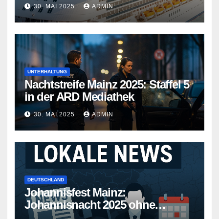
Kreuzfahrtschiffe gehen neue
30. MAI 2025
ADMIN
Wege
UNTERHALTUNG
Nachtstreife Mainz 2025: Staffel 5
in der ARD Mediathek
30. MAI 2025
ADMIN
DEUTSCHLAND
Johannisfest Mainz:
Johannisnacht 2025 ohne
Feuerwerk