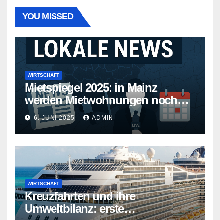
YOU MISSED
WIRTSCHAFT
Mietspiegel 2025: in Mainz
werden Mietwohnungen noch
teurer
6. JUNI 2025
ADMIN
WIRTSCHAFT
Kreuzfahrten und ihre
Umweltbilanz: erste