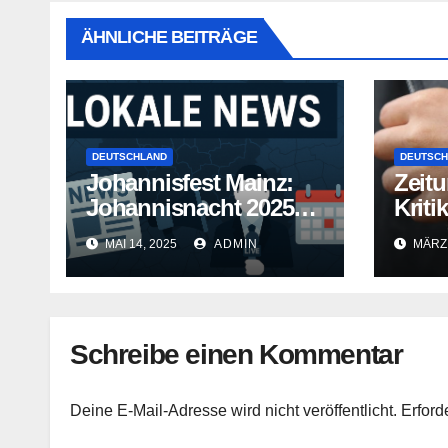
ÄHNLICHE BEITRÄGE
DEUTSCHLAND
DEUTSCH
Johannisfest Mainz:
Zeitu
Johannisnacht 2025
Kriti
ohne Feuerwerk
als 
MAI 14, 2025
ADMIN
MÄRZ 
Schreibe einen Kommentar
Deine E-Mail-Adresse wird nicht veröffentlicht.
Erford