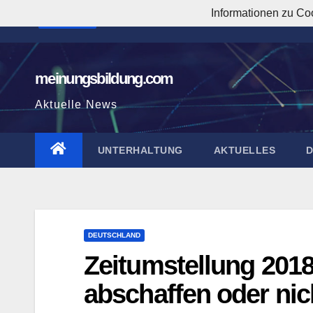
Zum
Informationen zu Co
7:57:30 AM
Inhalt
springen
meinungsbildung.com
Aktuelle News
UNTERHALTUNG
AKTUELLES
DEUTSCHLAND
Zeitumstellung 201
abschaffen oder nic