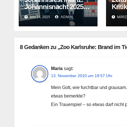
Johannisnacht 2025
Kriti
ohne Feuerwerk
als 
MAI 14, 2025
ADMIN
MÄRZ 
8 Gedanken zu „Zoo Karlsruhe: Brand im Tie
Maria
sagt:
13. November 2010 um 19:57 Uhr
Mein Gott, wie furchtbar und grausam.
etwas bemerkte?
Ein Trauerspiel – so etwas darf nicht 