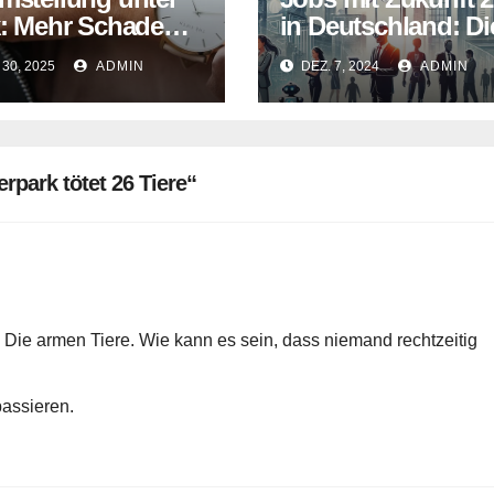
k: Mehr Schaden
in Deutschland: Di
Nutzen?
Berufe liegen im T
30, 2025
ADMIN
DEZ. 7, 2024
ADMIN
rpark tötet 26 Tiere“
 Die armen Tiere. Wie kann es sein, dass niemand rechtzeitig
passieren.