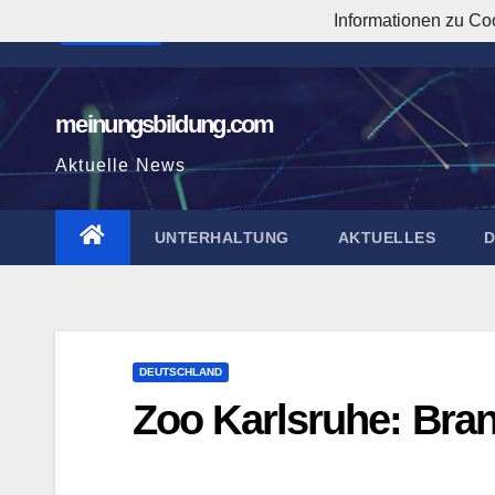
Zum
Informationen zu Co
12:13:52 AM
Inhalt
springen
meinungsbildung.com
Aktuelle News
UNTERHALTUNG
AKTUELLES
DEUTSCHLAND
Zoo Karlsruhe: Brand