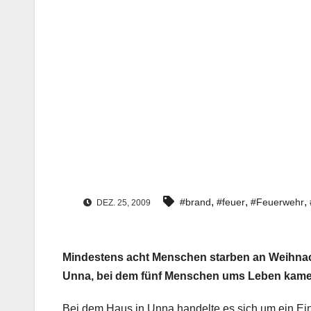
,
,
,
#brand
#feuer
#Feuerwehr
DEZ. 25, 2009
Mindestens acht Menschen starben an Weihna
Unna, bei dem fünf Menschen ums Leben kame
Bei dem Haus in Unna handelte es sich um ein Ein