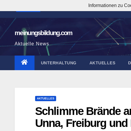
Zum
Informationen zu Co
8:59:35 AM
Inhalt
springen
meinungsbildung.com
Aktuelle News
UNTERHALTUNG
AKTUELLES
AKTUELLES
Schlimme Brände an
Unna, Freiburg und