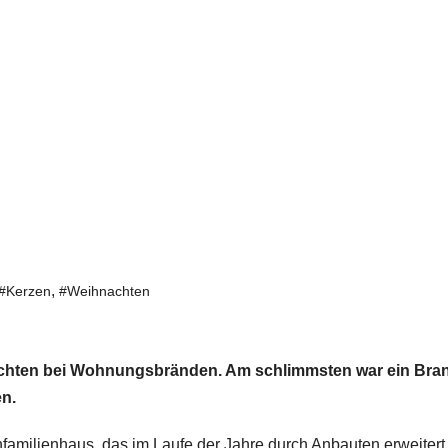
,
#Kerzen
#Weihnachten
chten bei Wohnungsbränden. Am schlimmsten war ein Bran
n.
familienhaus, das im Laufe der Jahre durch Anbauten erweitert