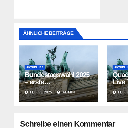
ÄHNLICHE BEITRÄGE
AKTUELLES
AKTUELL
Bundestagswahl 2025
Quad
– erste
Live
Hochrechnungen und
vor 
FEB. 22, 2025
ADMIN
FEB. 
Prognosen heute
2025 
Abend
Schreibe einen Kommentar