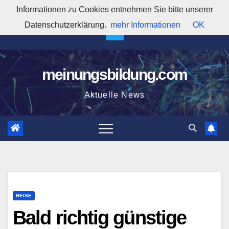
Zum
Informationen zu Cookies entnehmen Sie bitte unserer
2:02:30 AM
Inhalt
Datenschutzerklärung.
mehr Informationen
OK
springen
meinungsbildung.com
Aktuelle News
REISE
Bald richtig günstige