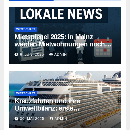
WIRTSCHAFT
Mietspiegel 2025: in Mainz
werden Mietwohnungen noch
teurer
6. JUNI 2025
ADMIN
WIRTSCHAFT
Kreuzfahrten und ihre
Umweltbilanz: erste
Kreuzfahrtschiffe gehen neue
30. MAI 2025
ADMIN
Wege