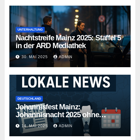
UNTERHALTUNG
Nachtstreife Mainz 2025: Staffel 5
in der ARD Mediathek
30. MAI 2025
ADMIN
DEUTSCHLAND
Johannisfest Mainz:
Johannisnacht 2025 ohne
Feuerwerk
14. MAI 2025
ADMIN