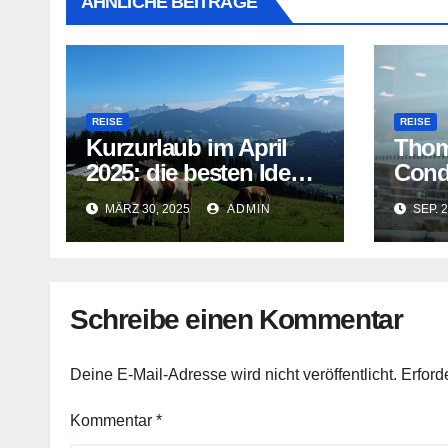
ÄHNLICHE BEITRÄGE
REISE
REISE
Kurzurlaub im April
Thom
2025: die besten Ideen
Cond
für den Kurztrip
Gefa
MÄRZ 30, 2025
ADMIN
SEP. 2
Schreibe einen Kommentar
Deine E-Mail-Adresse wird nicht veröffentlicht.
Erford
Kommentar
*