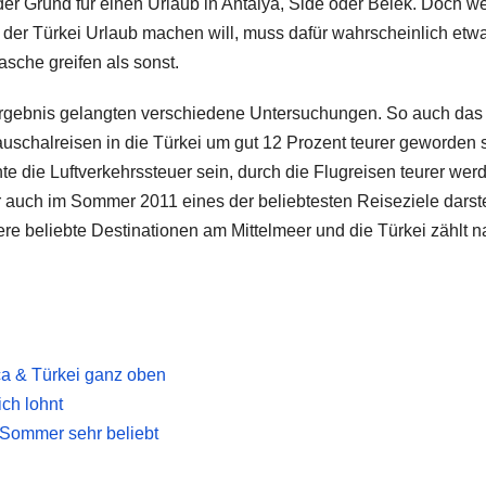
er Grund für einen Urlaub in Antalya, Side oder Belek. Doch w
 der Türkei Urlaub machen will, muss dafür wahrscheinlich etw
 Tasche greifen als sonst.
rgebnis gelangten verschiedene Untersuchungen. So auch das
chalreisen in die Türkei um gut 12 Prozent teurer geworden s
e die Luftverkehrssteuer sein, durch die Flugreisen teurer wer
er auch im Sommer 2011 eines der beliebtesten Reiseziele darste
tere beliebte Destinationen am Mittelmeer und die Türkei zählt 
ca & Türkei ganz oben
ich lohnt
 Sommer sehr beliebt