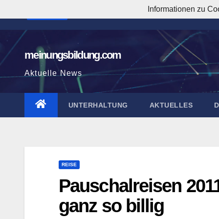
Zum
Informationen zu Co
9:58:53 AM
Inhalt
springen
meinungsbildung.com
Aktuelle News
UNTERHALTUNG
AKTUELLES
REISE
Pauschalreisen 2011
ganz so billig