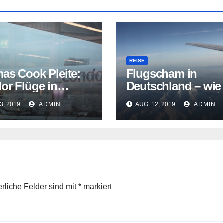
REISE
as Cook Pleite:
Flugscham in
or Flüge in
Deutschland – wie
hr?
muss nachhaltige
3, 2019
ADMIN
AUG. 12, 2019
ADMIN
Reisen gehen?
erliche Felder sind mit
*
markiert