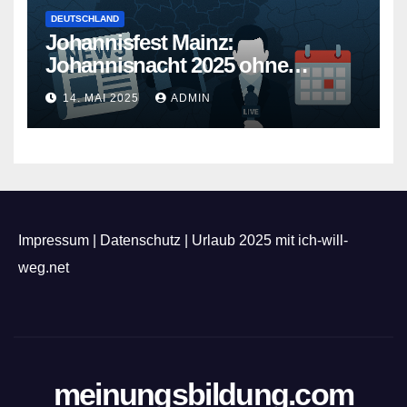
DEUTSCHLAND
Johannisfest Mainz:
Johannisnacht 2025 ohne
Feuerwerk
14. MAI 2025
ADMIN
Impressum
|
Datenschutz
|
Urlaub 2025 mit ich-will-
weg.net
meinungsbildung.com