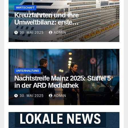
WIRTSCHAFT
Kreuzfahrten und ihre
Umweltbilanz: erste
Kreuzfahrtschiffe gehen neue
30. MAI 2025
ADMIN
Wege
UNTERHALTUNG
Nachtstreife Mainz 2025: Staffel 5
in der ARD Mediathek
30. MAI 2025
ADMIN