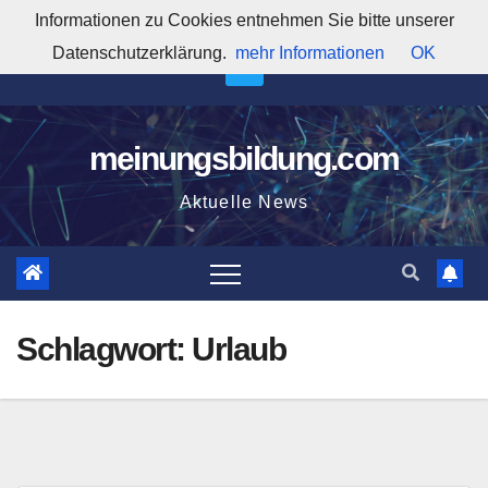
Zum
Informationen zu Cookies entnehmen Sie bitte unserer
10:29:41 AM
Inhalt
Datenschutzerklärung.
mehr Informationen
OK
springen
meinungsbildung.com
Aktuelle News
Schlagwort:
Urlaub