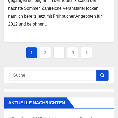
gegangen ist, beginnt in der Touristik schon der
nächste Sommer. Zahlreiche Veranstalter locken
nämlich bereits jetzt mit Frühbucher Angeboten für
2012 und belohnen…
Seitennummerierung
1
2
…
9
der
Beiträge
AKTUELLE NACHRICHTEN