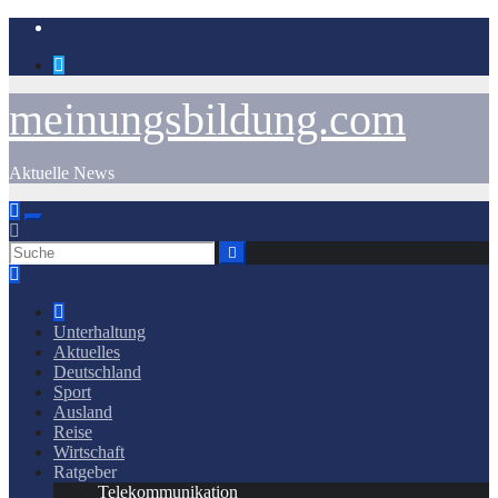
Zum
Inhalt
springen
meinungsbildung.com
Aktuelle News
Unterhaltung
Aktuelles
Deutschland
Sport
Ausland
Reise
Wirtschaft
Ratgeber
Telekommunikation