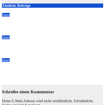
Ähnliche Beiträge
Sport
Super Bowl 2024: Übertragung im deutschen TV
Feb. 11, 2024
admin
Sport
Deutschland Schweden 2018: Prognose für heute
Juni 23, 2018
admin
Sport
Deutschland gegen Mexiko bei der Fußball WM 2018:
Aufstellung, Spielstand & mehr
Juni 17, 2018
admin
Schreibe einen Kommentar
Deine E-Mail-Adresse wird nicht veröffentlicht.
Erforderliche