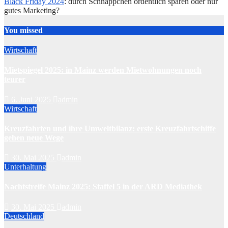
Black Friday 2024
: durch Schnäppchen ordentlich sparen oder nur
gutes Marketing?
You missed
Wirtschaft
Mietspiegel 2025: in Mainz werden Mietwohnungen noch
teurer
6. Juni 2025
admin
Wirtschaft
Kreuzfahrten und ihre Umweltbilanz: erste Kreuzfahrtschiffe
gehen neue Wege
30. Mai 2025
admin
Unterhaltung
Nachtstreife Mainz 2025: Staffel 5 in der ARD Mediathek
30. Mai 2025
admin
Deutschland