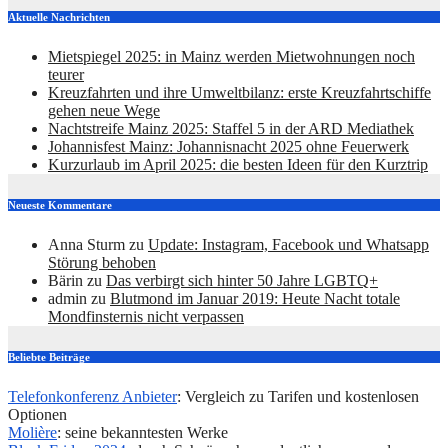
Aktuelle Nachrichten
Mietspiegel 2025: in Mainz werden Mietwohnungen noch
teurer
Kreuzfahrten und ihre Umweltbilanz: erste Kreuzfahrtschiffe
gehen neue Wege
Nachtstreife Mainz 2025: Staffel 5 in der ARD Mediathek
Johannisfest Mainz: Johannisnacht 2025 ohne Feuerwerk
Kurzurlaub im April 2025: die besten Ideen für den Kurztrip
Neueste Kommentare
Anna Sturm
zu
Update: Instagram, Facebook und Whatsapp
Störung behoben
Bärin
zu
Das verbirgt sich hinter 50 Jahre LGBTQ+
admin
zu
Blutmond im Januar 2019: Heute Nacht totale
Mondfinsternis nicht verpassen
Beliebte Beiträge
Telefonkonferenz Anbieter
: Vergleich zu Tarifen und kostenlosen
Optionen
Molière
: seine bekanntesten Werke