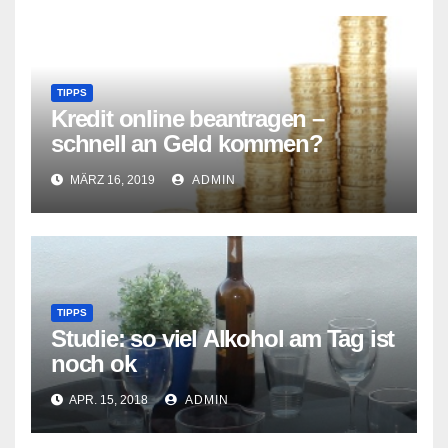
TIPPS
Kredit online beantragen –
schnell an Geld kommen?
MÄRZ 16, 2019
ADMIN
TIPPS
Studie: so viel Alkohol am Tag ist
noch ok
APR. 15, 2018
ADMIN