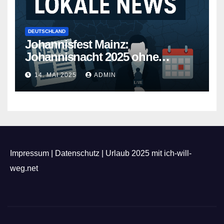
DEUTSCHLAND
Johannisfest Mainz:
Johannisnacht 2025 ohne
Feuerwerk
14. MAI 2025
ADMIN
Impressum
|
Datenschutz
|
Urlaub 2025 mit ich-will-
weg.net