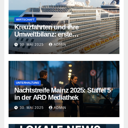
WIRTSCHAFT
Kreuzfahrten und ihre
Umweltbilanz: erste
Kreuzfahrtschiffe gehen neue
30. MAI 2025
ADMIN
Wege
UNTERHALTUNG
Nachtstreife Mainz 2025: Staffel 5
in der ARD Mediathek
30. MAI 2025
ADMIN