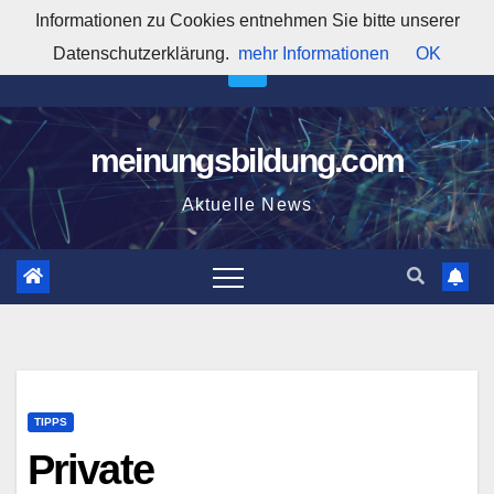
Zum
Informationen zu Cookies entnehmen Sie bitte unserer
12:52:16 PM
Inhalt
Datenschutzerklärung.
mehr Informationen
OK
springen
meinungsbildung.com
Aktuelle News
TIPPS
Private