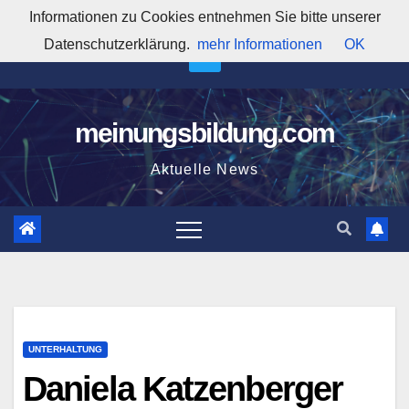
Zum
Informationen zu Cookies entnehmen Sie bitte unserer
2:07:59 AM
Inhalt
Datenschutzerklärung.
mehr Informationen
OK
springen
meinungsbildung.com
Aktuelle News
UNTERHALTUNG
Daniela Katzenberger