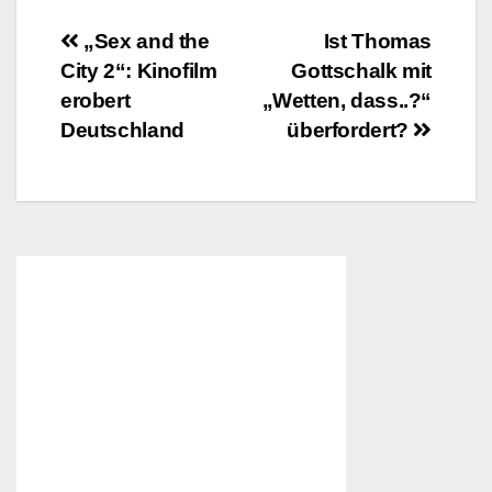
Beitragsnavigation
„Sex and the
Ist Thomas
City 2“: Kinofilm
Gottschalk mit
erobert
„Wetten, dass..?“
Deutschland
überfordert?