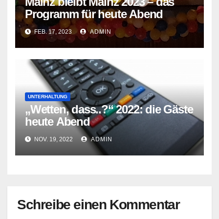
Mainz bleibt Mainz 2023 – das
Programm für heute Abend
FEB. 17, 2023
ADMIN
UNTERHALTUNG
„Wetten, dass..?“ 2022: die Gäste
heute Abend
NOV. 19, 2022
ADMIN
Schreibe einen Kommentar