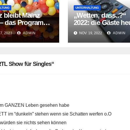
LTUNG
UNTERHALTUNG
 bleibt Mainz
„Wetten, dass..?“
 – das Programm
2022: die Gäste he
heute Abend
Abend
17, 2023
ADMIN
NOV. 19, 2022
ADMIN
RTL Show für Singles“
einem GANZEN Leben gesehen habe
TT im “dunkeln” stehen wenn sie Schatten werfen o.O
s würden sie nichts sehen können