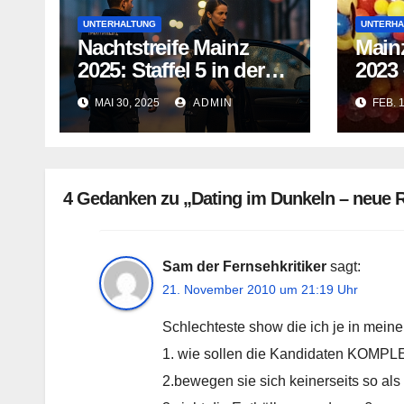
UNTERHALTUNG
UNTERHA
Nachtstreife Mainz
Mainz
2025: Staffel 5 in der
2023
ARD Mediathek
für 
MAI 30, 2025
ADMIN
FEB. 
4 Gedanken zu „Dating im Dunkeln – neue 
Sam der Fernsehkritiker
sagt:
21. November 2010 um 21:19 Uhr
Schlechteste show die ich je in m
1. wie sollen die Kandidaten KOMPLE
2.bewegen sie sich keinerseits so al