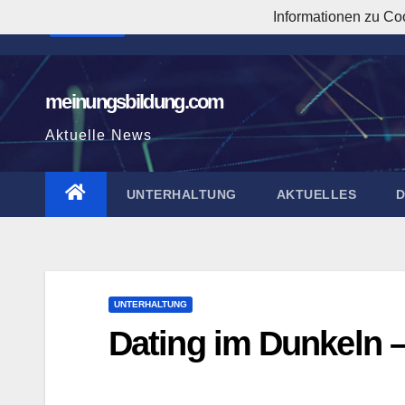
Zum
Informationen zu Co
8:41:30 AM
Inhalt
springen
meinungsbildung.com
Aktuelle News
UNTERHALTUNG
AKTUELLES
UNTERHALTUNG
Dating im Dunkeln 