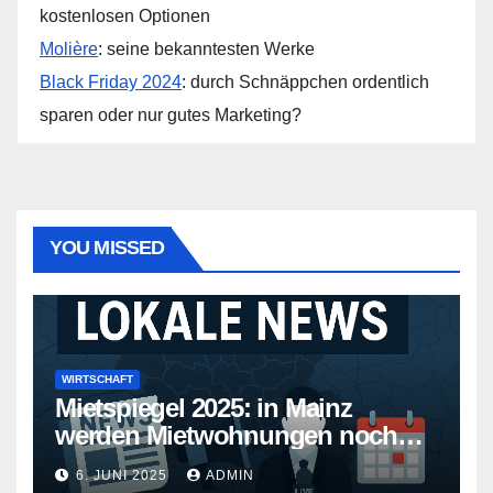
kostenlosen Optionen
Molière
: seine bekanntesten Werke
Black Friday 2024
: durch Schnäppchen ordentlich
sparen oder nur gutes Marketing?
YOU MISSED
WIRTSCHAFT
Mietspiegel 2025: in Mainz
werden Mietwohnungen noch
teurer
6. JUNI 2025
ADMIN