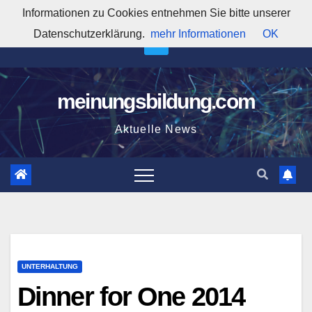
Zum
Informationen zu Cookies entnehmen Sie bitte unserer
8:08:45 AM
Inhalt
Datenschutzerklärung.
mehr Informationen
OK
springen
meinungsbildung.com
Aktuelle News
UNTERHALTUNG
Dinner for One 2014