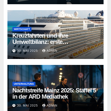
WIRTSCHAFT
Kreuzfahrten und ihre
Umweltbilanz: erste
Kreuzfahrtschiffe gehen neue
30. MAI 2025
ADMIN
Wege
UNTERHALTUNG
Nachtstreife Mainz 2025: Staffel 5
in der ARD Mediathek
30. MAI 2025
ADMIN