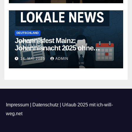
DEUTSCHLAND
Johannisfest Mainz:
Johannisnacht 2025 ohne
Feuerwerk
14. MAI 2025
ADMIN
Impressum
|
Datenschutz
|
Urlaub 2025 mit ich-will-
weg.net