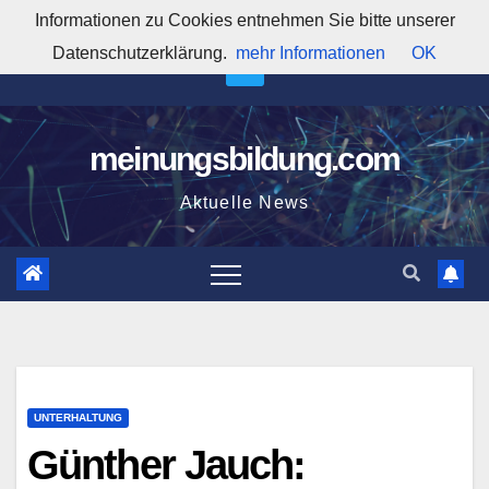
Zum
Informationen zu Cookies entnehmen Sie bitte unserer
5:31:59 PM
Inhalt
Datenschutzerklärung.
mehr Informationen
OK
springen
meinungsbildung.com
Aktuelle News
UNTERHALTUNG
Günther Jauch: