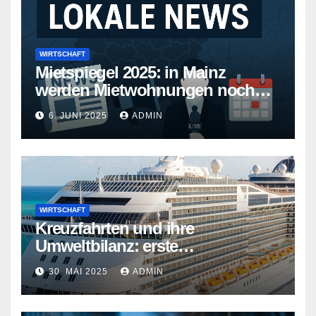
WIRTSCHAFT
Mietspiegel 2025: in Mainz
werden Mietwohnungen noch
teurer
6. JUNI 2025
ADMIN
WIRTSCHAFT
Kreuzfahrten und ihre
Umweltbilanz: erste
Kreuzfahrtschiffe gehen neue
30. MAI 2025
ADMIN
Wege