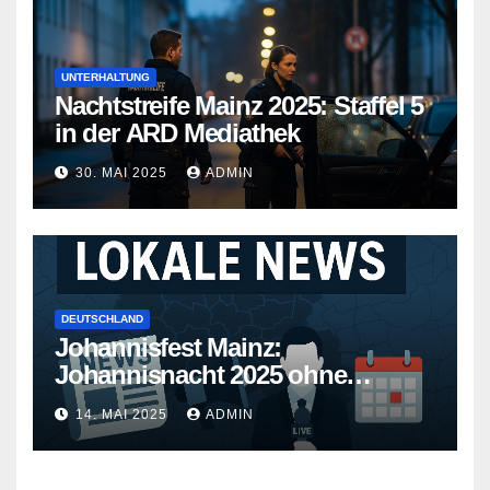
UNTERHALTUNG
Nachtstreife Mainz 2025: Staffel 5
in der ARD Mediathek
30. MAI 2025
ADMIN
DEUTSCHLAND
Johannisfest Mainz:
Johannisnacht 2025 ohne
Feuerwerk
14. MAI 2025
ADMIN