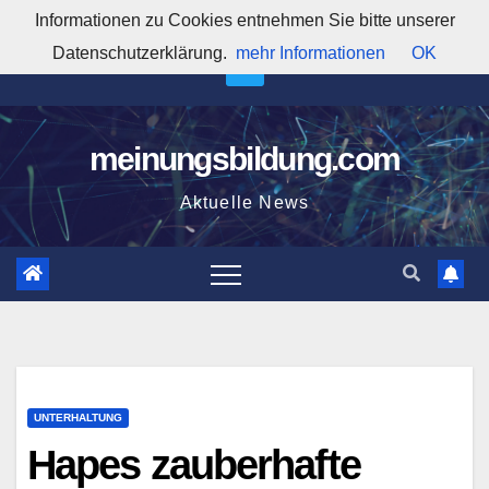
Zum
Informationen zu Cookies entnehmen Sie bitte unserer
2:56:40 AM
Inhalt
Datenschutzerklärung.
mehr Informationen
OK
springen
meinungsbildung.com
Aktuelle News
UNTERHALTUNG
Hapes zauberhafte