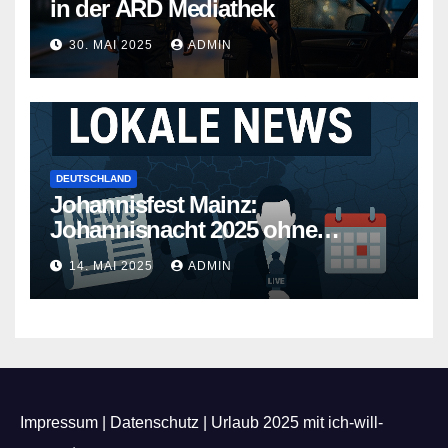
in der ARD Mediathek
30. MAI 2025
ADMIN
DEUTSCHLAND
Johannisfest Mainz:
Johannisnacht 2025 ohne
Feuerwerk
14. MAI 2025
ADMIN
Impressum
|
Datenschutz
|
Urlaub 2025 mit ich-will-