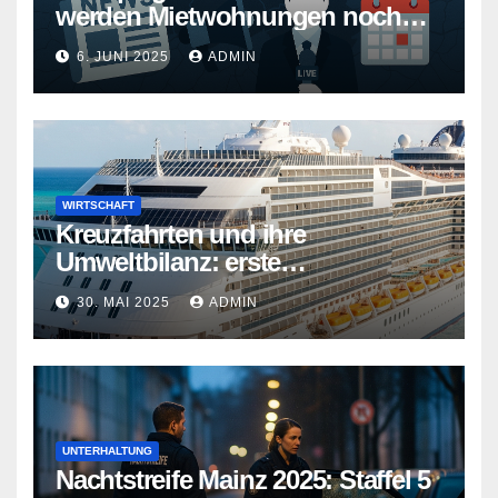
werden Mietwohnungen noch
teurer
6. JUNI 2025
ADMIN
WIRTSCHAFT
Kreuzfahrten und ihre
Umweltbilanz: erste
Kreuzfahrtschiffe gehen neue
30. MAI 2025
ADMIN
Wege
UNTERHALTUNG
Nachtstreife Mainz 2025: Staffel 5