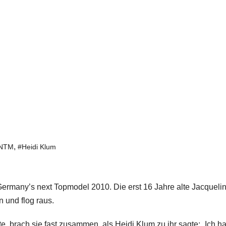
,
NTM
#Heidi Klum
Germany’s next Topmodel 2010. Die erst 16 Jahre alte Jacqueli
n und flog raus.
e, brach sie fast zusammen, als Heidi Klum zu ihr sagte: „Ich h