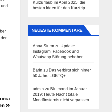
Kurzurlaub im April 2025: die
i und
besten Ideen für den Kurztrip
NEUESTE KOMMENTARE
aber
r den
Anna Sturm
zu
Update:
Instagram, Facebook und
Whatsapp Störung behoben
Bärin
zu
Das verbirgt sich hinter
50 Jahre LGBTQ+
admin
zu
Blutmond im Januar
2019: Heute Nacht totale
lorca
Mondfinsternis nicht verpassen
nen