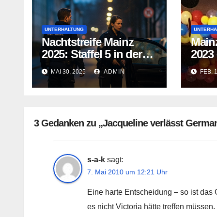
UNTERHALTUNG
UNTERHA
Nachtstreife Mainz
Mainz
2025: Staffel 5 in der
2023
ARD Mediathek
für 
MAI 30, 2025
ADMIN
FEB. 
3 Gedanken zu „Jacqueline verlässt German
s-a-k
sagt:
7. Mai 2010 um 12:21 Uhr
Eine harte Entscheidung – so ist das 
es nicht Victoria hätte treffen müsse