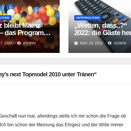
LTUNG
UNTERHALTUNG
 bleibt Mainz
„Wetten, dass..?“
 – das Programm
2022: die Gäste he
heute Abend
Abend
17, 2023
ADMIN
NOV. 19, 2022
ADMIN
y’s next Topmodel 2010 unter Tränen“
Geschäft nun mal, allerdings stelle ich mir schon die Frage ob
n. Ich bin schon der Meinung das Ehrgeiz und der Wille immer