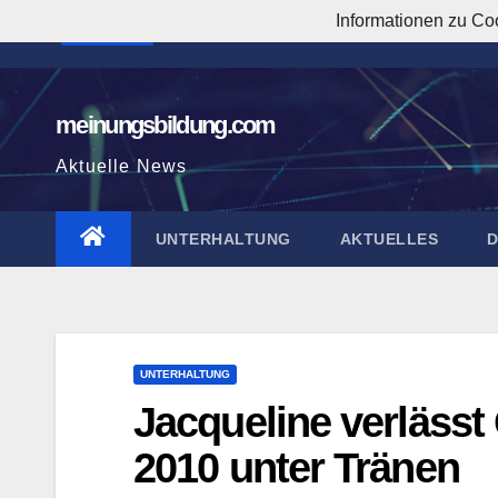
Zum
Informationen zu Co
3:34:22 PM
Inhalt
springen
meinungsbildung.com
Aktuelle News
UNTERHALTUNG
AKTUELLES
UNTERHALTUNG
Jacqueline verläss
2010 unter Tränen